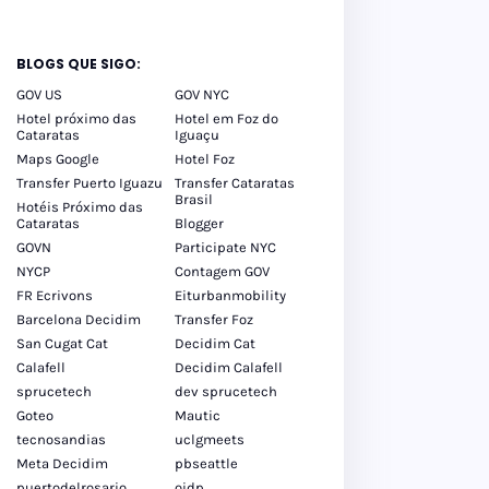
BLOGS QUE SIGO:
GOV US
GOV NYC
Hotel próximo das
Hotel em Foz do
Cataratas
Iguaçu
Maps Google
Hotel Foz
Transfer Puerto Iguazu
Transfer Cataratas
Brasil
Hotéis Próximo das
Cataratas
Blogger
GOVN
Participate NYC
NYCP
Contagem GOV
FR Ecrivons
Eiturbanmobility
Barcelona Decidim
Transfer Foz
San Cugat Cat
Decidim Cat
Calafell
Decidim Calafell
sprucetech
dev sprucetech
Goteo
Mautic
tecnosandias
uclgmeets
Meta Decidim
pbseattle
puertodelrosario
oidp