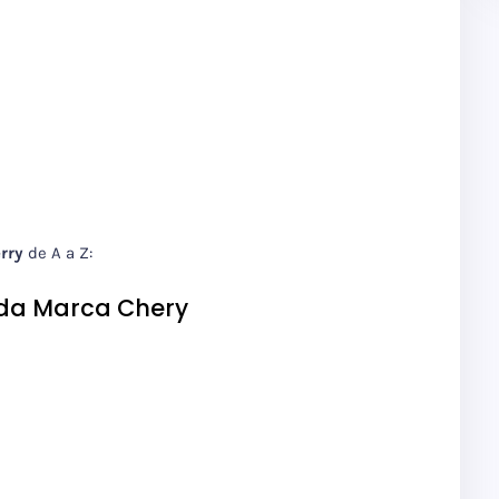
rry
de A a Z:
 da Marca Chery