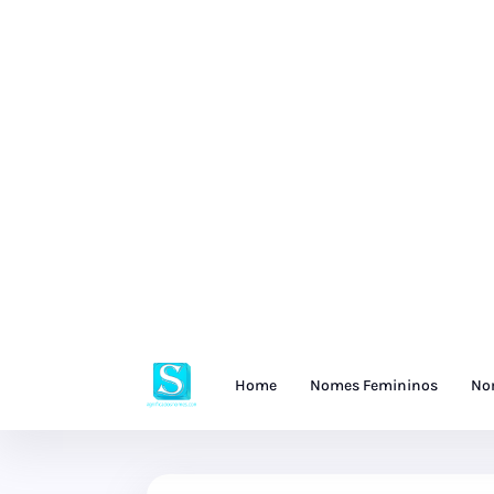
Home
Nomes Femininos
No