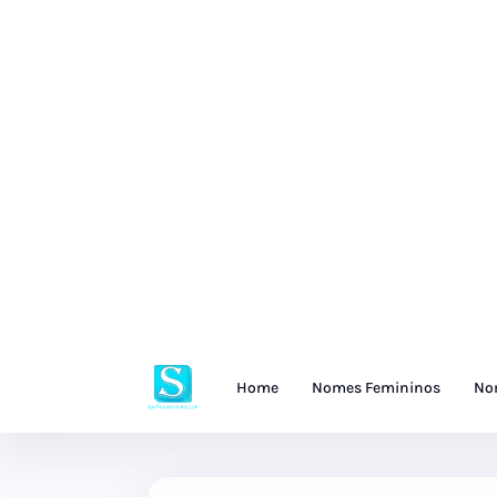
Home
Nomes Femininos
No