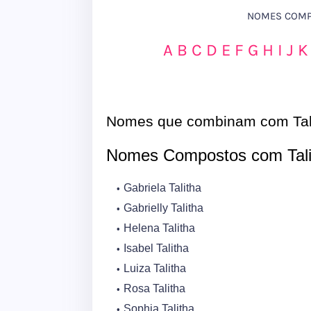
NOMES COMPO
A
B
C
D
E
F
G
H
I
J
K
Nomes que combinam com Tal
Nomes Compostos com Tal
Gabriela Talitha
Gabrielly Talitha
Helena Talitha
Isabel Talitha
Luiza Talitha
Rosa Talitha
Sophia Talitha