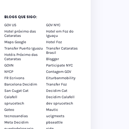
BLOGS QUE SIGO:
GOV US
GOV NYC
Hotel próximo das
Hotel em Foz do
Cataratas
Iguaçu
Maps Google
Hotel Foz
Transfer Puerto Iguazu
Transfer Cataratas
Brasil
Hotéis Próximo das
Cataratas
Blogger
GOVN
Participate NYC
NYCP
Contagem GOV
FR Ecrivons
Eiturbanmobility
Barcelona Decidim
Transfer Foz
San Cugat Cat
Decidim Cat
Calafell
Decidim Calafell
sprucetech
dev sprucetech
Goteo
Mautic
tecnosandias
uclgmeets
Meta Decidim
pbseattle
puertodelrosario
oidp