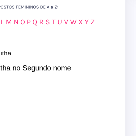
STOS FEMININOS DE A a Z:
L
M
N
O
P
Q
R
S
T
U
V
W
X
Y
Z
itha
itha no Segundo nome