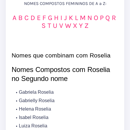
NOMES COMPOSTOS FEMININOS DE A a Z:
A
B
C
D
E
F
G
H
I
J
K
L
M
N
O
P
Q
R
S
T
U
V
W
X
Y
Z
Nomes que combinam com Roselia
Nomes Compostos com Roselia
no Segundo nome
Gabriela Roselia
Gabrielly Roselia
Helena Roselia
Isabel Roselia
Luiza Roselia