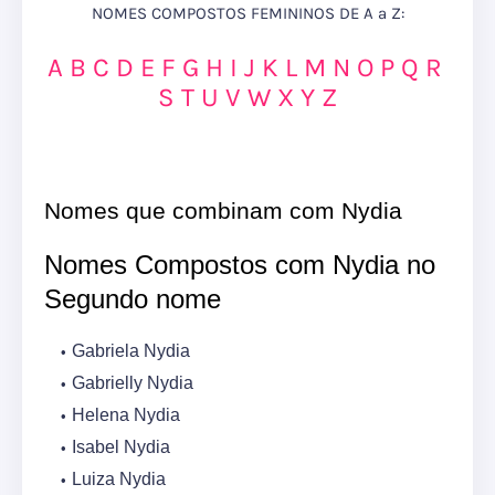
NOMES COMPOSTOS FEMININOS DE A a Z:
A
B
C
D
E
F
G
H
I
J
K
L
M
N
O
P
Q
R
S
T
U
V
W
X
Y
Z
Nomes que combinam com Nydia
Nomes Compostos com Nydia no
Segundo nome
Gabriela Nydia
Gabrielly Nydia
Helena Nydia
Isabel Nydia
Luiza Nydia