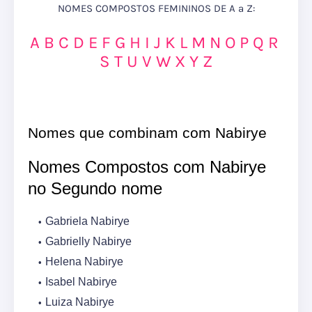
NOMES COMPOSTOS FEMININOS DE A a Z:
A
B
C
D
E
F
G
H
I
J
K
L
M
N
O
P
Q
R
S
T
U
V
W
X
Y
Z
Nomes que combinam com Nabirye
Nomes Compostos com Nabirye
no Segundo nome
Gabriela Nabirye
Gabrielly Nabirye
Helena Nabirye
Isabel Nabirye
Luiza Nabirye