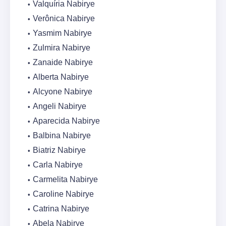
Valquíria Nabirye
Verônica Nabirye
Yasmim Nabirye
Zulmira Nabirye
Zanaide Nabirye
Alberta Nabirye
Alcyone Nabirye
Angeli Nabirye
Aparecida Nabirye
Balbina Nabirye
Biatriz Nabirye
Carla Nabirye
Carmelita Nabirye
Caroline Nabirye
Catrina Nabirye
Abela Nabirye