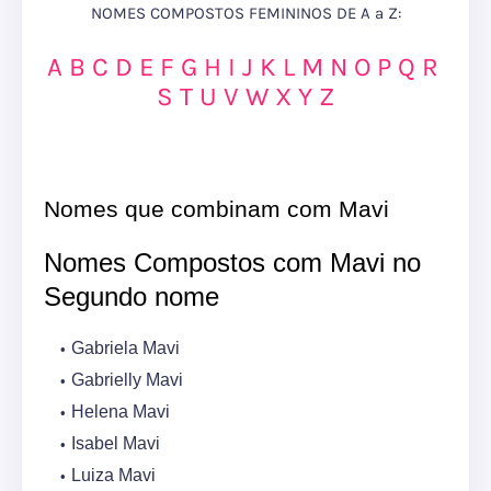
NOMES COMPOSTOS FEMININOS DE A a Z:
A
B
C
D
E
F
G
H
I
J
K
L
M
N
O
P
Q
R
S
T
U
V
W
X
Y
Z
Nomes que combinam com Mavi
Nomes Compostos com Mavi no
Segundo nome
Gabriela Mavi
Gabrielly Mavi
Helena Mavi
Isabel Mavi
Luiza Mavi