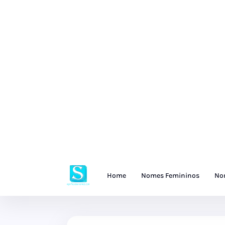
Home
Nomes Femininos
No