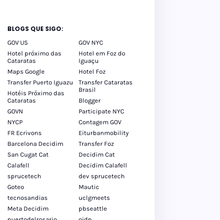
BLOGS QUE SIGO:
GOV US
GOV NYC
Hotel próximo das
Hotel em Foz do
Cataratas
Iguaçu
Maps Google
Hotel Foz
Transfer Puerto Iguazu
Transfer Cataratas
Brasil
Hotéis Próximo das
Cataratas
Blogger
GOVN
Participate NYC
NYCP
Contagem GOV
FR Ecrivons
Eiturbanmobility
Barcelona Decidim
Transfer Foz
San Cugat Cat
Decidim Cat
Calafell
Decidim Calafell
sprucetech
dev sprucetech
Goteo
Mautic
tecnosandias
uclgmeets
Meta Decidim
pbseattle
puertodelrosario
oidp