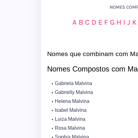
NOMES COMPO
A
B
C
D
E
F
G
H
I
J
K
Nomes que combinam com Ma
Nomes Compostos com Mal
Gabriela Malvina
Gabrielly Malvina
Helena Malvina
Isabel Malvina
Luiza Malvina
Rosa Malvina
Sophia Malvina