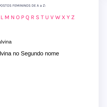
STOS FEMININOS DE A a Z:
L
M
N
O
P
Q
R
S
T
U
V
W
X
Y
Z
lvina
vina no Segundo nome