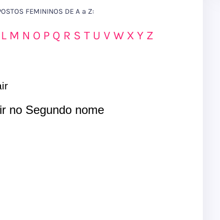
STOS FEMININOS DE A a Z:
L
M
N
O
P
Q
R
S
T
U
V
W
X
Y
Z
ir
r no Segundo nome