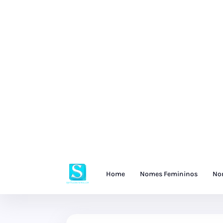
Home
Nomes Femininos
No