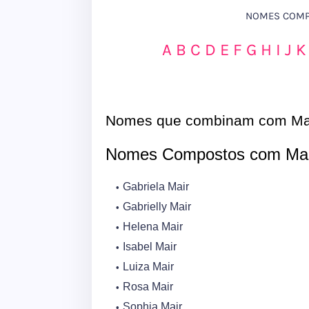
NOMES COMPO
A
B
C
D
E
F
G
H
I
J
K
Nomes que combinam com Ma
Nomes Compostos com Mai
Gabriela Mair
Gabrielly Mair
Helena Mair
Isabel Mair
Luiza Mair
Rosa Mair
Sophia Mair