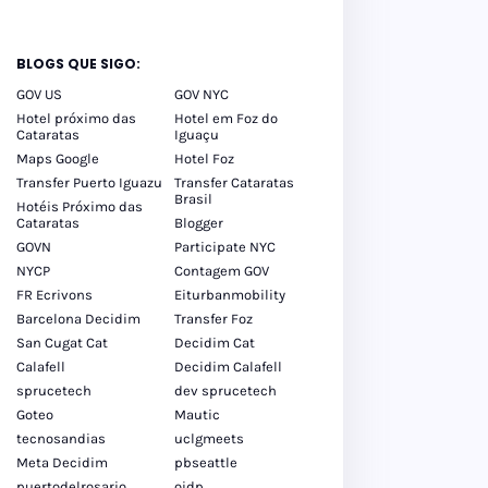
BLOGS QUE SIGO:
GOV US
GOV NYC
Hotel próximo das
Hotel em Foz do
Cataratas
Iguaçu
Maps Google
Hotel Foz
Transfer Puerto Iguazu
Transfer Cataratas
Brasil
Hotéis Próximo das
Cataratas
Blogger
GOVN
Participate NYC
NYCP
Contagem GOV
FR Ecrivons
Eiturbanmobility
Barcelona Decidim
Transfer Foz
San Cugat Cat
Decidim Cat
Calafell
Decidim Calafell
sprucetech
dev sprucetech
Goteo
Mautic
tecnosandias
uclgmeets
Meta Decidim
pbseattle
puertodelrosario
oidp