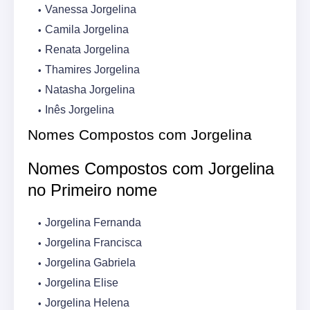
Vanessa Jorgelina
Camila Jorgelina
Renata Jorgelina
Thamires Jorgelina
Natasha Jorgelina
Inês Jorgelina
Nomes Compostos com Jorgelina
Nomes Compostos com Jorgelina
no Primeiro nome
Jorgelina Fernanda
Jorgelina Francisca
Jorgelina Gabriela
Jorgelina Elise
Jorgelina Helena