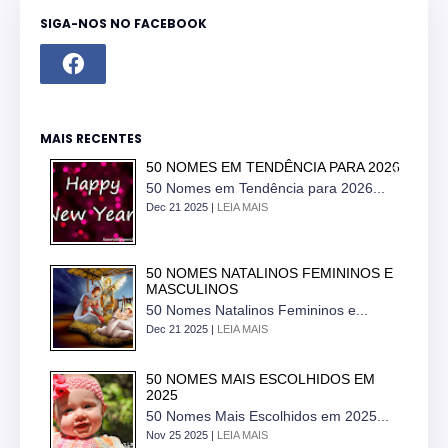
SIGA-NOS NO FACEBOOK
MAIS RECENTES
50 NOMES EM TENDÊNCIA PARA 2026
50 Nomes em Tendência para 2026...
Dec 21 2025 |
LEIA MAIS
50 NOMES NATALINOS FEMININOS E
MASCULINOS
50 Nomes Natalinos Femininos e...
Dec 21 2025 |
LEIA MAIS
50 NOMES MAIS ESCOLHIDOS EM
2025
50 Nomes Mais Escolhidos em 2025...
Nov 25 2025 |
LEIA MAIS