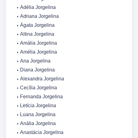
Adélia Jorgelina
Adriana Jorgelina
Ágata Jorgelina
Altina Jorgelina
Amália Jorgelina
Amélia Jorgelina
Ana Jorgelina
Diana Jorgelina
Alexandra Jorgelina
Cecília Jorgelina
Fernanda Jorgelina
Letícia Jorgelina
Luana Jorgelina
Anália Jorgelina
Anastácia Jorgelina