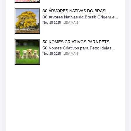
30 ÁRVORES NATIVAS DO BRASIL
30 Árvores Nativas do Brasil: Origem e...
Nov 25 2025 |
LEIA MAIS
50 NOMES CRIATIVOS PARA PETS
50 Nomes Criativos para Pets: Ideias...
Nov 25 2025 |
LEIA MAIS