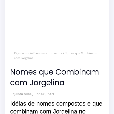
Página inicial
nomes compostos
Nomes que Combinam
com Jorgelina
Nomes que Combinam
com Jorgelina
quinta-feira, julho 08, 2021
Idéias de nomes compostos e que
combinam com Jorgelina no