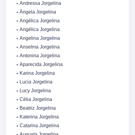
Andressa Jorgelina
Ângela Jorgelina
Angélica Jorgelina
Angélica Jorgelina
Angelina Jorgelina
Anselma Jorgelina
Antonina Jorgelina
Aparecida Jorgelina
Karina Jorgelina
Lucia Jorgelina
Lucy Jorgelina
Célia Jorgelina
Beatriz Jorgelina
Katerina Jorgelina
Catarina Jorgelina
Augusta Jorgelina