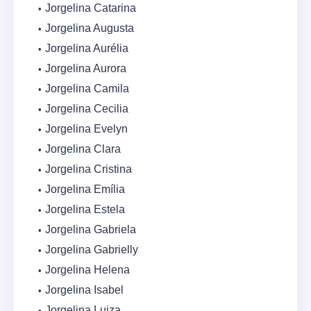
Jorgelina Catarina
Jorgelina Augusta
Jorgelina Aurélia
Jorgelina Aurora
Jorgelina Camila
Jorgelina Cecilia
Jorgelina Evelyn
Jorgelina Clara
Jorgelina Cristina
Jorgelina Emília
Jorgelina Estela
Jorgelina Gabriela
Jorgelina Gabrielly
Jorgelina Helena
Jorgelina Isabel
Jorgelina Luiza