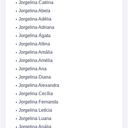
Jorgelina Catrina
Jorgelina Abela
Jorgelina Adélia
Jorgelina Adriana
Jorgelina Ágata
Jorgelina Altina
Jorgelina Amália
Jorgelina Amélia
Jorgelina Ana
Jorgelina Diana
Jorgelina Alexandra
Jorgelina Cecília
Jorgelina Fernanda
Jorgelina Letícia
Jorgelina Luana
Jorgelina Anália