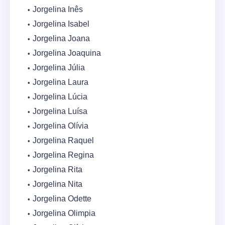
Jorgelina Inês
Jorgelina Isabel
Jorgelina Joana
Jorgelina Joaquina
Jorgelina Júlia
Jorgelina Laura
Jorgelina Lúcia
Jorgelina Luísa
Jorgelina Olívia
Jorgelina Raquel
Jorgelina Regina
Jorgelina Rita
Jorgelina Nita
Jorgelina Odette
Jorgelina Olimpia