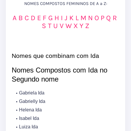
NOMES COMPOSTOS FEMININOS DE A a Z:
A
B
C
D
E
F
G
H
I
J
K
L
M
N
O
P
Q
R
S
T
U
V
W
X
Y
Z
Nomes que combinam com Ida
Nomes Compostos com Ida no
Segundo nome
Gabriela Ida
Gabrielly Ida
Helena Ida
Isabel Ida
Luiza Ida