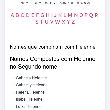
NOMES COMPOSTOS FEMININOS DE A a Z:
A
B
C
D
E
F
G
H
I
J
K
L
M
N
O
P
Q
R
S
T
U
V
W
X
Y
Z
Nomes que combinam com Helenne
Nomes Compostos com Helenne
no Segundo nome
Gabriela Helenne
Gabrielly Helenne
Helena Helenne
Isabel Helenne
Luiza Helenne