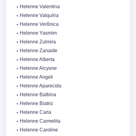
Helenne Valentina
Helenne Valquíria
Helenne Verônica
Helenne Yasmim
Helenne Zulmira
Helenne Zanaide
Helenne Alberta
Helenne Alcyone
Helenne Angeli
Helenne Aparecida
Helenne Balbina
Helenne Biatriz
Helenne Carla
Helenne Carmelita
Helenne Caroline