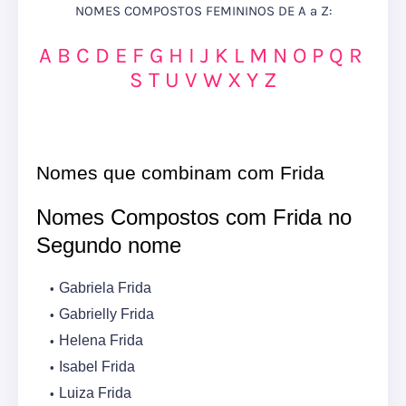
NOMES COMPOSTOS FEMININOS DE A a Z:
A
B
C
D
E
F
G
H
I
J
K
L
M
N
O
P
Q
R
S
T
U
V
W
X
Y
Z
Nomes que combinam com Frida
Nomes Compostos com Frida no
Segundo nome
Gabriela Frida
Gabrielly Frida
Helena Frida
Isabel Frida
Luiza Frida