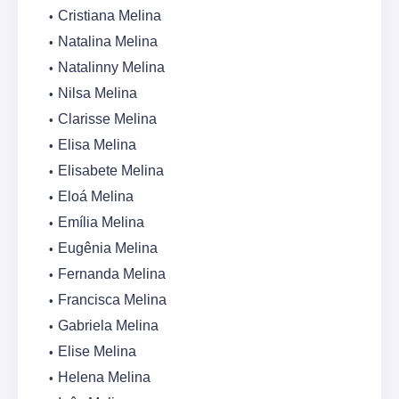
Cristiana Melina
Natalina Melina
Natalinny Melina
Nilsa Melina
Clarisse Melina
Elisa Melina
Elisabete Melina
Eloá Melina
Emília Melina
Eugênia Melina
Fernanda Melina
Francisca Melina
Gabriela Melina
Elise Melina
Helena Melina