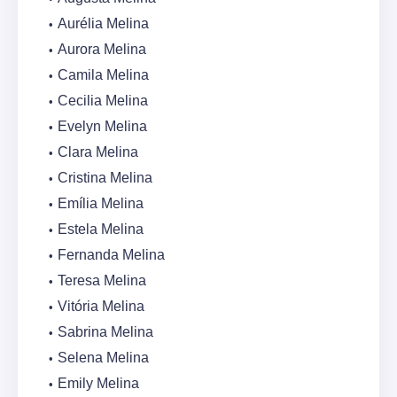
Aurélia Melina
Aurora Melina
Camila Melina
Cecilia Melina
Evelyn Melina
Clara Melina
Cristina Melina
Emília Melina
Estela Melina
Fernanda Melina
Teresa Melina
Vitória Melina
Sabrina Melina
Selena Melina
Emily Melina