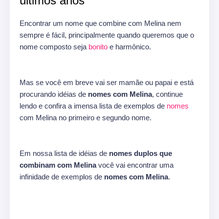
últimos anos
Encontrar um nome que combine com Melina nem
sempre é fácil, principalmente quando queremos que o
nome composto seja
bonito
e harmônico.
Mas se você em breve vai ser mamãe ou papai e está
procurando idéias de
nomes com Melina
, continue
lendo e confira a imensa lista de exemplos de
nomes
com Melina no primeiro e segundo nome.
Em nossa lista de idéias de
nomes duplos que
combinam com Melina
você vai encontrar uma
infinidade de exemplos de
nomes com Melina
.