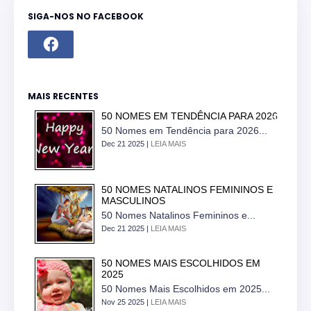
SIGA-NOS NO FACEBOOK
MAIS RECENTES
50 NOMES EM TENDÊNCIA PARA 2026
50 Nomes em Tendência para 2026...
Dec 21 2025 |
LEIA MAIS
50 NOMES NATALINOS FEMININOS E
MASCULINOS
50 Nomes Natalinos Femininos e...
Dec 21 2025 |
LEIA MAIS
50 NOMES MAIS ESCOLHIDOS EM
2025
50 Nomes Mais Escolhidos em 2025...
Nov 25 2025 |
LEIA MAIS