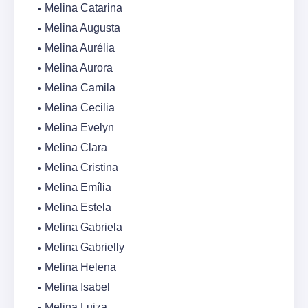
Melina Catarina
Melina Augusta
Melina Aurélia
Melina Aurora
Melina Camila
Melina Cecilia
Melina Evelyn
Melina Clara
Melina Cristina
Melina Emília
Melina Estela
Melina Gabriela
Melina Gabrielly
Melina Helena
Melina Isabel
Melina Luiza