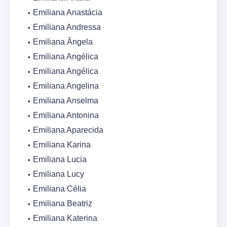
Emiliana Anastácia
Emiliana Andressa
Emiliana Ângela
Emiliana Angélica
Emiliana Angélica
Emiliana Angelina
Emiliana Anselma
Emiliana Antonina
Emiliana Aparecida
Emiliana Karina
Emiliana Lucia
Emiliana Lucy
Emiliana Célia
Emiliana Beatriz
Emiliana Katerina