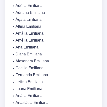
Adélia Emiliana
Adriana Emiliana
Ágata Emiliana
Altina Emiliana
Amália Emiliana
Amélia Emiliana
Ana Emiliana
Diana Emiliana
Alexandra Emiliana
Cecília Emiliana
Fernanda Emiliana
Letícia Emiliana
Luana Emiliana
Anália Emiliana
Anastácia Emiliana