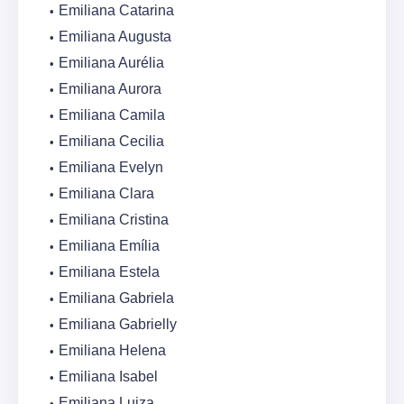
Emiliana Catarina
Emiliana Augusta
Emiliana Aurélia
Emiliana Aurora
Emiliana Camila
Emiliana Cecilia
Emiliana Evelyn
Emiliana Clara
Emiliana Cristina
Emiliana Emília
Emiliana Estela
Emiliana Gabriela
Emiliana Gabrielly
Emiliana Helena
Emiliana Isabel
Emiliana Luiza