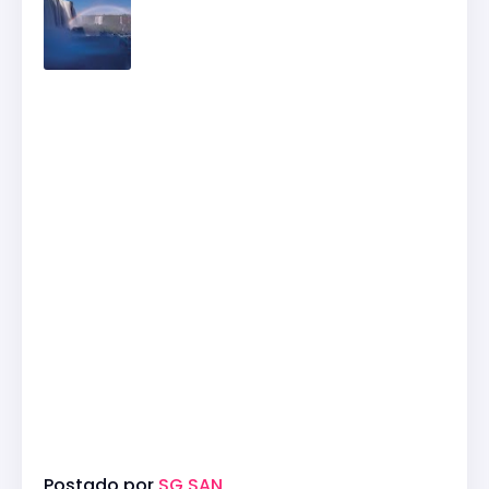
Postado por
SG SAN