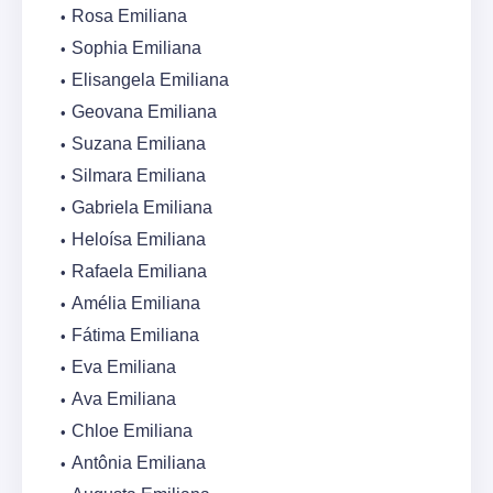
Rosa Emiliana
Sophia Emiliana
Elisangela Emiliana
Geovana Emiliana
Suzana Emiliana
Silmara Emiliana
Gabriela Emiliana
Heloísa Emiliana
Rafaela Emiliana
Amélia Emiliana
Fátima Emiliana
Eva Emiliana
Ava Emiliana
Chloe Emiliana
Antônia Emiliana