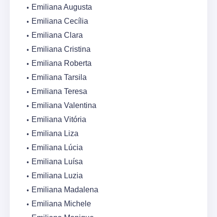
Emiliana Augusta
Emiliana Cecília
Emiliana Clara
Emiliana Cristina
Emiliana Roberta
Emiliana Tarsila
Emiliana Teresa
Emiliana Valentina
Emiliana Vitória
Emiliana Liza
Emiliana Lúcia
Emiliana Luísa
Emiliana Luzia
Emiliana Madalena
Emiliana Michele