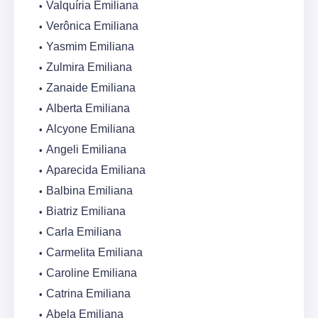
Valquíria Emiliana
Verônica Emiliana
Yasmim Emiliana
Zulmira Emiliana
Zanaide Emiliana
Alberta Emiliana
Alcyone Emiliana
Angeli Emiliana
Aparecida Emiliana
Balbina Emiliana
Biatriz Emiliana
Carla Emiliana
Carmelita Emiliana
Caroline Emiliana
Catrina Emiliana
Abela Emiliana