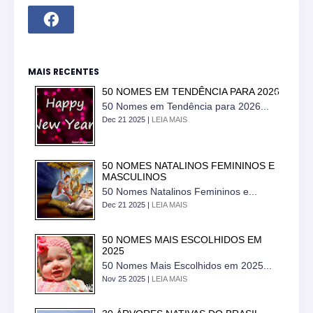
MAIS RECENTES
50 NOMES EM TENDÊNCIA PARA 2026
50 Nomes em Tendência para 2026...
Dec 21 2025 |
LEIA MAIS
50 NOMES NATALINOS FEMININOS E
MASCULINOS
50 Nomes Natalinos Femininos e...
Dec 21 2025 |
LEIA MAIS
50 NOMES MAIS ESCOLHIDOS EM
2025
50 Nomes Mais Escolhidos em 2025...
Nov 25 2025 |
LEIA MAIS