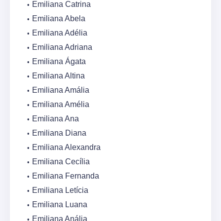
Emiliana Catrina
Emiliana Abela
Emiliana Adélia
Emiliana Adriana
Emiliana Ágata
Emiliana Altina
Emiliana Amália
Emiliana Amélia
Emiliana Ana
Emiliana Diana
Emiliana Alexandra
Emiliana Cecília
Emiliana Fernanda
Emiliana Letícia
Emiliana Luana
Emiliana Anália