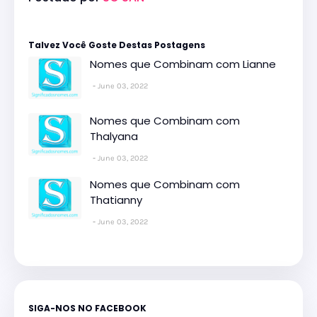
Talvez Você Goste Destas Postagens
Nomes que Combinam com Lianne
June 03, 2022
Nomes que Combinam com
Thalyana
June 03, 2022
Nomes que Combinam com
Thatianny
June 03, 2022
SIGA-NOS NO FACEBOOK