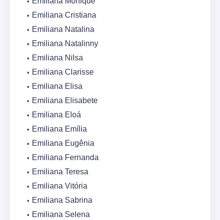
Emiliana Monique
Emiliana Cristiana
Emiliana Natalina
Emiliana Natalinny
Emiliana Nilsa
Emiliana Clarisse
Emiliana Elisa
Emiliana Elisabete
Emiliana Eloá
Emiliana Emília
Emiliana Eugênia
Emiliana Fernanda
Emiliana Teresa
Emiliana Vitória
Emiliana Sabrina
Emiliana Selena