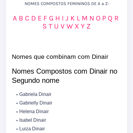
NOMES COMPOSTOS FEMININOS DE A a Z:
A
B
C
D
E
F
G
H
I
J
K
L
M
N
O
P
Q
R
S
T
U
V
W
X
Y
Z
Nomes que combinam com Dinair
Nomes Compostos com Dinair no
Segundo nome
Gabriela Dinair
Gabrielly Dinair
Helena Dinair
Isabel Dinair
Luiza Dinair