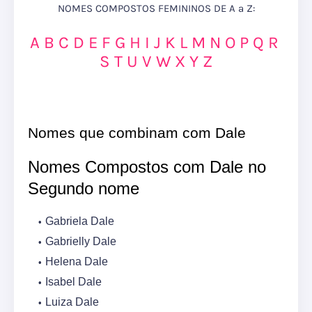
NOMES COMPOSTOS FEMININOS DE A a Z:
A
B
C
D
E
F
G
H
I
J
K
L
M
N
O
P
Q
R
S
T
U
V
W
X
Y
Z
Nomes que combinam com Dale
Nomes Compostos com Dale no
Segundo nome
Gabriela Dale
Gabrielly Dale
Helena Dale
Isabel Dale
Luiza Dale