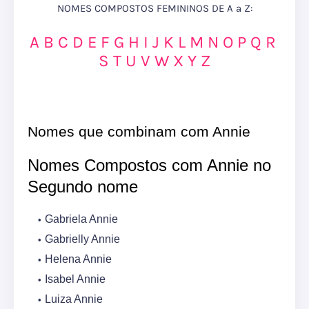
NOMES COMPOSTOS FEMININOS DE A a Z:
A
B
C
D
E
F
G
H
I
J
K
L
M
N
O
P
Q
R
S
T
U
V
W
X
Y
Z
Nomes que combinam com Annie
Nomes Compostos com Annie no
Segundo nome
Gabriela Annie
Gabrielly Annie
Helena Annie
Isabel Annie
Luiza Annie