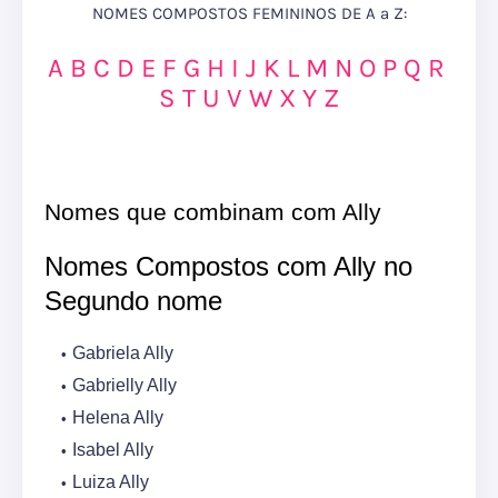
NOMES COMPOSTOS FEMININOS DE A a Z:
A
B
C
D
E
F
G
H
I
J
K
L
M
N
O
P
Q
R
S
T
U
V
W
X
Y
Z
Nomes que combinam com Ally
Nomes Compostos com Ally no
Segundo nome
Gabriela Ally
Gabrielly Ally
Helena Ally
Isabel Ally
Luiza Ally