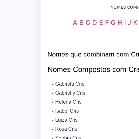
NOMES COMPO
A
B
C
D
E
F
G
H
I
J
K
Nomes que combinam com Cr
Nomes Compostos com Cri
Gabriela Cris
Gabrielly Cris
Helena Cris
Isabel Cris
Luiza Cris
Rosa Cris
Sophia Cris