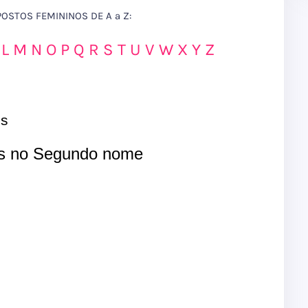
STOS FEMININOS DE A a Z:
L
M
N
O
P
Q
R
S
T
U
V
W
X
Y
Z
is
s no Segundo nome