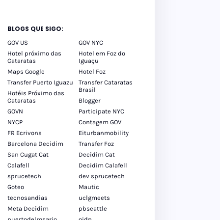
BLOGS QUE SIGO:
GOV US
GOV NYC
Hotel próximo das
Hotel em Foz do
Cataratas
Iguaçu
Maps Google
Hotel Foz
Transfer Puerto Iguazu
Transfer Cataratas
Brasil
Hotéis Próximo das
Cataratas
Blogger
GOVN
Participate NYC
NYCP
Contagem GOV
FR Ecrivons
Eiturbanmobility
Barcelona Decidim
Transfer Foz
San Cugat Cat
Decidim Cat
Calafell
Decidim Calafell
sprucetech
dev sprucetech
Goteo
Mautic
tecnosandias
uclgmeets
Meta Decidim
pbseattle
puertodelrosario
oidp