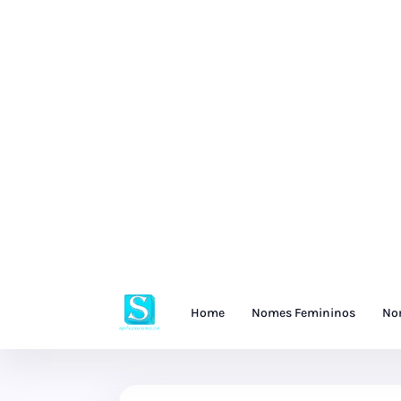
Home
Nomes Femininos
No