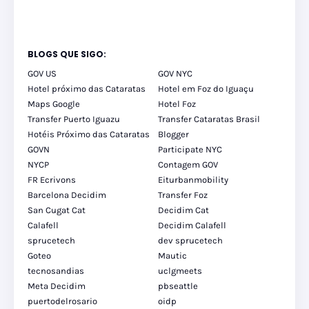
BLOGS QUE SIGO:
GOV US
GOV NYC
Hotel próximo das Cataratas
Hotel em Foz do Iguaçu
Maps Google
Hotel Foz
Transfer Puerto Iguazu
Transfer Cataratas Brasil
Hotéis Próximo das Cataratas
Blogger
GOVN
Participate NYC
NYCP
Contagem GOV
FR Ecrivons
Eiturbanmobility
Barcelona Decidim
Transfer Foz
San Cugat Cat
Decidim Cat
Calafell
Decidim Calafell
sprucetech
dev sprucetech
Goteo
Mautic
tecnosandias
uclgmeets
Meta Decidim
pbseattle
puertodelrosario
oidp