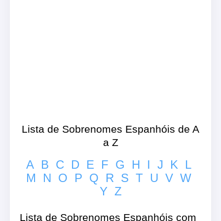
Lista de Sobrenomes Espanhóis de A
a Z
A
B
C
D
E
F
G
H
I
J
K
L
M
N
O
P
Q
R
S
T
U
V
W
Y
Z
Lista de Sobrenomes Espanhóis com