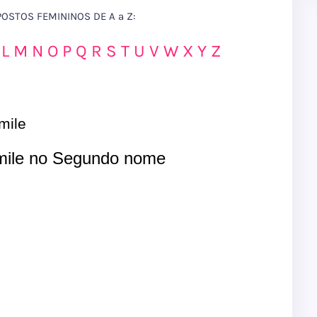
STOS FEMININOS DE A a Z:
L
M
N
O
P
Q
R
S
T
U
V
W
X
Y
Z
mile
ile no Segundo nome