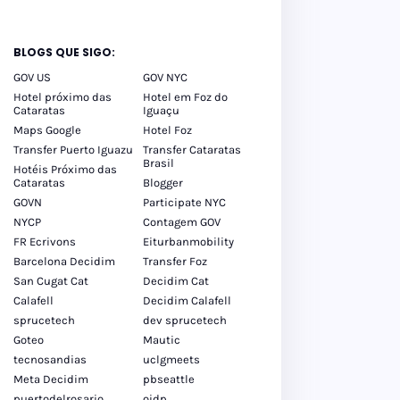
BLOGS QUE SIGO:
GOV US
GOV NYC
Hotel próximo das
Hotel em Foz do
Cataratas
Iguaçu
Maps Google
Hotel Foz
Transfer Puerto Iguazu
Transfer Cataratas
Brasil
Hotéis Próximo das
Cataratas
Blogger
GOVN
Participate NYC
NYCP
Contagem GOV
FR Ecrivons
Eiturbanmobility
Barcelona Decidim
Transfer Foz
San Cugat Cat
Decidim Cat
Calafell
Decidim Calafell
sprucetech
dev sprucetech
Goteo
Mautic
tecnosandias
uclgmeets
Meta Decidim
pbseattle
puertodelrosario
oidp