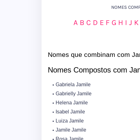
NOMES COMPO
A
B
C
D
E
F
G
H
I
J
K
Nomes que combinam com Ja
Nomes Compostos com Jam
Gabriela Jamile
Gabrielly Jamile
Helena Jamile
Isabel Jamile
Luiza Jamile
Jamile Jamile
Rosa Jamile