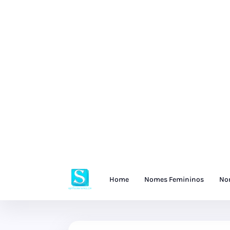
Home
Nomes Femininos
No