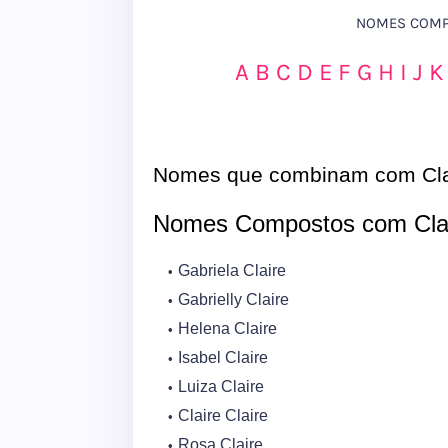
NOMES COMPO
A
B
C
D
E
F
G
H
I
J
K
Nomes que combinam com Cla
Nomes Compostos com Cla
Gabriela Claire
Gabrielly Claire
Helena Claire
Isabel Claire
Luiza Claire
Claire Claire
Rosa Claire