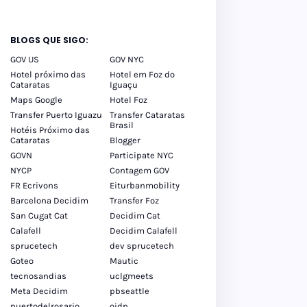
BLOGS QUE SIGO:
GOV US
GOV NYC
Hotel próximo das
Hotel em Foz do
Cataratas
Iguaçu
Maps Google
Hotel Foz
Transfer Puerto Iguazu
Transfer Cataratas
Brasil
Hotéis Próximo das
Cataratas
Blogger
GOVN
Participate NYC
NYCP
Contagem GOV
FR Ecrivons
Eiturbanmobility
Barcelona Decidim
Transfer Foz
San Cugat Cat
Decidim Cat
Calafell
Decidim Calafell
sprucetech
dev sprucetech
Goteo
Mautic
tecnosandias
uclgmeets
Meta Decidim
pbseattle
puertodelrosario
oidp