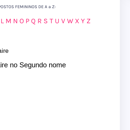
STOS FEMININOS DE A a Z:
L
M
N
O
P
Q
R
S
T
U
V
W
X
Y
Z
ire
ire no Segundo nome