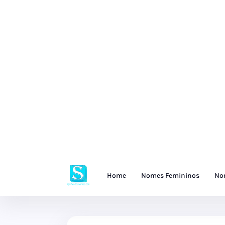
Home
Nomes Femininos
No