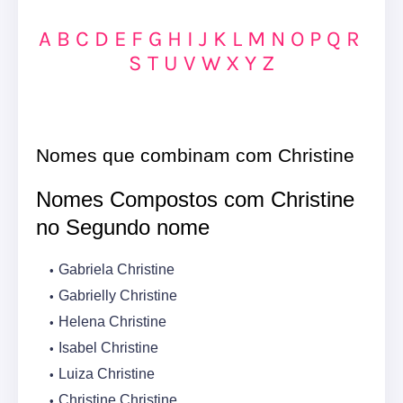
A
B
C
D
E
F
G
H
I
J
K
L
M
N
O
P
Q
R
S
T
U
V
W
X
Y
Z
Nomes que combinam com Christine
Nomes Compostos com Christine
no Segundo nome
Gabriela Christine
Gabrielly Christine
Helena Christine
Isabel Christine
Luiza Christine
Christine Christine