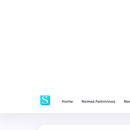
Home
Nomes Femininos
No