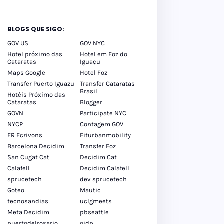
BLOGS QUE SIGO:
GOV US
GOV NYC
Hotel próximo das
Hotel em Foz do
Cataratas
Iguaçu
Maps Google
Hotel Foz
Transfer Puerto Iguazu
Transfer Cataratas
Brasil
Hotéis Próximo das
Cataratas
Blogger
GOVN
Participate NYC
NYCP
Contagem GOV
FR Ecrivons
Eiturbanmobility
Barcelona Decidim
Transfer Foz
San Cugat Cat
Decidim Cat
Calafell
Decidim Calafell
sprucetech
dev sprucetech
Goteo
Mautic
tecnosandias
uclgmeets
Meta Decidim
pbseattle
puertodelrosario
oidp