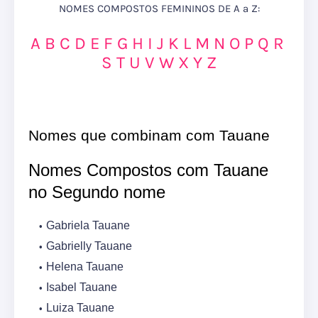
NOMES COMPOSTOS FEMININOS DE A a Z:
A
B
C
D
E
F
G
H
I
J
K
L
M
N
O
P
Q
R
S
T
U
V
W
X
Y
Z
Nomes que combinam com Tauane
Nomes Compostos com Tauane
no Segundo nome
Gabriela Tauane
Gabrielly Tauane
Helena Tauane
Isabel Tauane
Luiza Tauane