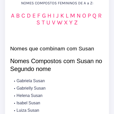
NOMES COMPOSTOS FEMININOS DE A a Z:
A
B
C
D
E
F
G
H
I
J
K
L
M
N
O
P
Q
R
S
T
U
V
W
X
Y
Z
Nomes que combinam com Susan
Nomes Compostos com Susan no
Segundo nome
Gabriela Susan
Gabrielly Susan
Helena Susan
Isabel Susan
Luiza Susan