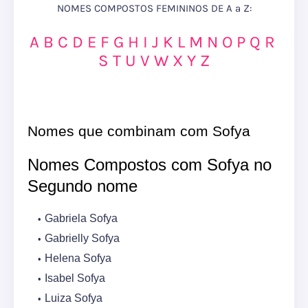
NOMES COMPOSTOS FEMININOS DE A a Z:
A
B
C
D
E
F
G
H
I
J
K
L
M
N
O
P
Q
R
S
T
U
V
W
X
Y
Z
Nomes que combinam com Sofya
Nomes Compostos com Sofya no
Segundo nome
Gabriela Sofya
Gabrielly Sofya
Helena Sofya
Isabel Sofya
Luiza Sofya