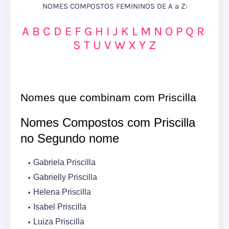
NOMES COMPOSTOS FEMININOS DE A a Z:
A
B
C
D
E
F
G
H
I
J
K
L
M
N
O
P
Q
R
S
T
U
V
W
X
Y
Z
Nomes que combinam com Priscilla
Nomes Compostos com Priscilla
no Segundo nome
Gabriela Priscilla
Gabrielly Priscilla
Helena Priscilla
Isabel Priscilla
Luiza Priscilla