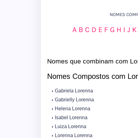
NOMES COMPO
A
B
C
D
E
F
G
H
I
J
K
Nomes que combinam com Lo
Nomes Compostos com Lor
Gabriela Lorenna
Gabrielly Lorenna
Helena Lorenna
Isabel Lorenna
Luiza Lorenna
Lorenna Lorenna