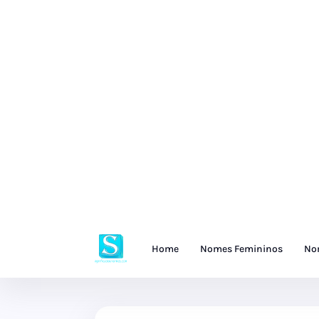
Home
Nomes Femininos
No