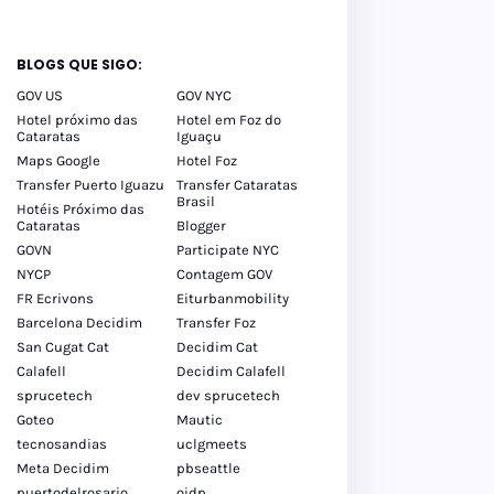
BLOGS QUE SIGO:
GOV US
GOV NYC
Hotel próximo das
Hotel em Foz do
Cataratas
Iguaçu
Maps Google
Hotel Foz
Transfer Puerto Iguazu
Transfer Cataratas
Brasil
Hotéis Próximo das
Cataratas
Blogger
GOVN
Participate NYC
NYCP
Contagem GOV
FR Ecrivons
Eiturbanmobility
Barcelona Decidim
Transfer Foz
San Cugat Cat
Decidim Cat
Calafell
Decidim Calafell
sprucetech
dev sprucetech
Goteo
Mautic
tecnosandias
uclgmeets
Meta Decidim
pbseattle
puertodelrosario
oidp