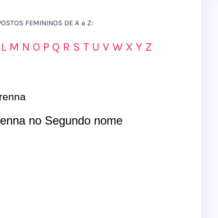
STOS FEMININOS DE A a Z:
L
M
N
O
P
Q
R
S
T
U
V
W
X
Y
Z
renna
enna no Segundo nome