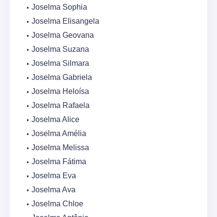
Joselma Sophia
Joselma Elisangela
Joselma Geovana
Joselma Suzana
Joselma Silmara
Joselma Gabriela
Joselma Heloísa
Joselma Rafaela
Joselma Alice
Joselma Amélia
Joselma Melissa
Joselma Fátima
Joselma Eva
Joselma Ava
Joselma Chloe