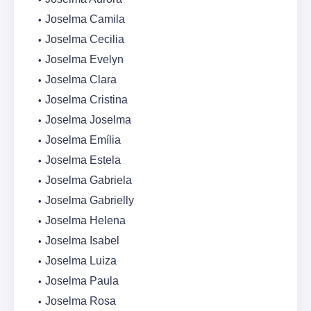
Joselma Camila
Joselma Cecilia
Joselma Evelyn
Joselma Clara
Joselma Cristina
Joselma Joselma
Joselma Emília
Joselma Estela
Joselma Gabriela
Joselma Gabrielly
Joselma Helena
Joselma Isabel
Joselma Luiza
Joselma Paula
Joselma Rosa