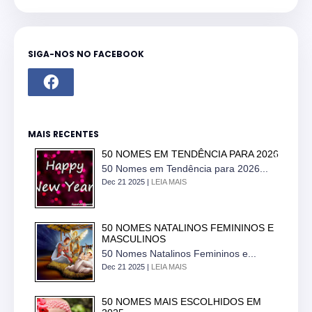
SIGA-NOS NO FACEBOOK
MAIS RECENTES
50 NOMES EM TENDÊNCIA PARA 2026
50 Nomes em Tendência para 2026...
Dec 21 2025 |
LEIA MAIS
50 NOMES NATALINOS FEMININOS E
MASCULINOS
50 Nomes Natalinos Femininos e...
Dec 21 2025 |
LEIA MAIS
50 NOMES MAIS ESCOLHIDOS EM