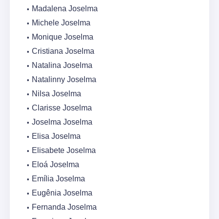
Madalena Joselma
Michele Joselma
Monique Joselma
Cristiana Joselma
Natalina Joselma
Natalinny Joselma
Nilsa Joselma
Clarisse Joselma
Joselma Joselma
Elisa Joselma
Elisabete Joselma
Eloá Joselma
Emília Joselma
Eugênia Joselma
Fernanda Joselma