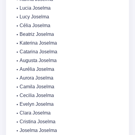
Lucia Joselma
Lucy Joselma
Célia Joselma
Beatriz Joselma
Katerina Joselma
Catarina Joselma
Augusta Joselma
Aurélia Joselma
Aurora Joselma
Camila Joselma
Cecilia Joselma
Evelyn Joselma
Clara Joselma
Cristina Joselma
Joselma Joselma