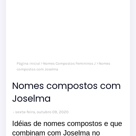
Página inicial
Nomes Compostos Femininos J
Nomes
compostos com Joselma
Nomes compostos com
Joselma
sexta-feira, outubro 09, 2020
Idéias de nomes compostos e que
combinam com Joselma no