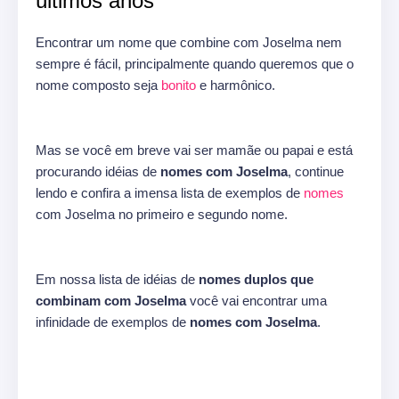
últimos anos
Encontrar um nome que combine com Joselma nem
sempre é fácil, principalmente quando queremos que o
nome composto seja
bonito
e harmônico.
Mas se você em breve vai ser mamãe ou papai e está
procurando idéias de
nomes com Joselma
, continue
lendo e confira a imensa lista de exemplos de
nomes
com Joselma no primeiro e segundo nome.
Em nossa lista de idéias de
nomes duplos que
combinam com Joselma
você vai encontrar uma
infinidade de exemplos de
nomes com Joselma
.