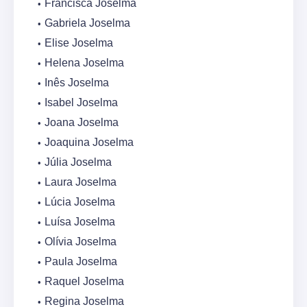
Francisca Joselma
Gabriela Joselma
Elise Joselma
Helena Joselma
Inês Joselma
Isabel Joselma
Joana Joselma
Joaquina Joselma
Júlia Joselma
Laura Joselma
Lúcia Joselma
Luísa Joselma
Olívia Joselma
Paula Joselma
Raquel Joselma
Regina Joselma