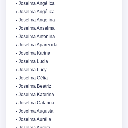
Joselma Angélica
Joselma Angélica
Joselma Angelina
Joselma Anselma
Joselma Antonina
Joselma Aparecida
Joselma Karina
Joselma Lucia
Joselma Lucy
Joselma Célia
Joselma Beatriz
Joselma Katerina
Joselma Catarina
Joselma Augusta
Joselma Aurélia
Joselma Aurora