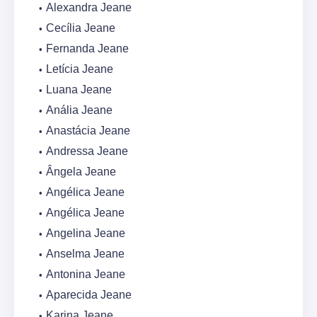
Alexandra Jeane
Cecília Jeane
Fernanda Jeane
Letícia Jeane
Luana Jeane
Anália Jeane
Anastácia Jeane
Andressa Jeane
Ângela Jeane
Angélica Jeane
Angélica Jeane
Angelina Jeane
Anselma Jeane
Antonina Jeane
Aparecida Jeane
Karina Jeane