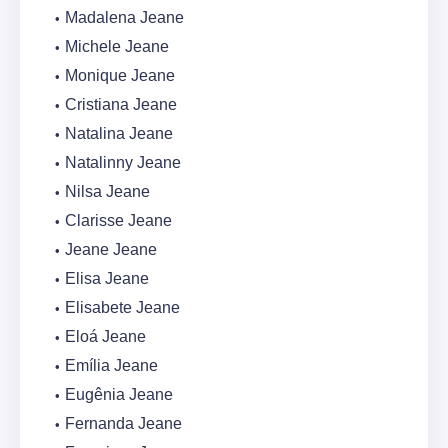
Madalena Jeane
Michele Jeane
Monique Jeane
Cristiana Jeane
Natalina Jeane
Natalinny Jeane
Nilsa Jeane
Clarisse Jeane
Jeane Jeane
Elisa Jeane
Elisabete Jeane
Eloá Jeane
Emília Jeane
Eugênia Jeane
Fernanda Jeane