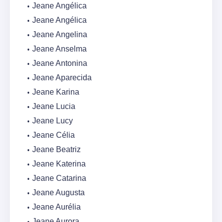
Jeane Angélica
Jeane Angélica
Jeane Angelina
Jeane Anselma
Jeane Antonina
Jeane Aparecida
Jeane Karina
Jeane Lucia
Jeane Lucy
Jeane Célia
Jeane Beatriz
Jeane Katerina
Jeane Catarina
Jeane Augusta
Jeane Aurélia
Jeane Aurora