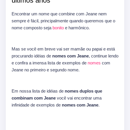
últimos anos
Encontrar um nome que combine com Jeane nem
sempre é fácil, principalmente quando queremos que o
nome composto seja
bonito
e harmônico.
Mas se você em breve vai ser mamãe ou papai e está
procurando idéias de
nomes com Jeane
, continue lendo
e confira a imensa lista de exemplos de
nomes
com
Jeane no primeiro e segundo nome.
Em nossa lista de idéias de
nomes duplos que
combinam com Jeane
você vai encontrar uma
infinidade de exemplos de
nomes com Jeane
.