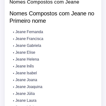
Nomes Compostos com Jeane
Nomes Compostos com Jeane no
Primeiro nome
Jeane Fernanda
Jeane Francisca
Jeane Gabriela
Jeane Elise
Jeane Helena
Jeane Inês
Jeane Isabel
Jeane Joana
Jeane Joaquina
Jeane Júlia
Jeane Laura