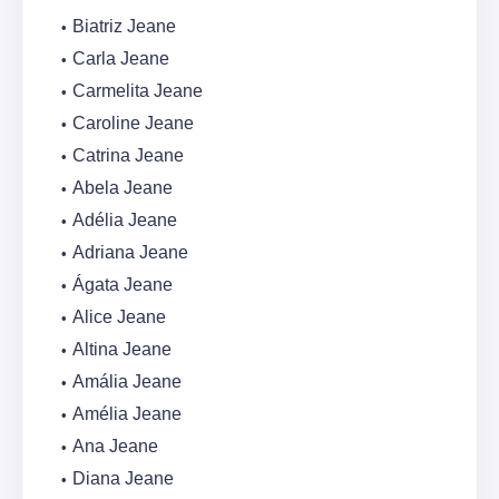
Biatriz Jeane
Carla Jeane
Carmelita Jeane
Caroline Jeane
Catrina Jeane
Abela Jeane
Adélia Jeane
Adriana Jeane
Ágata Jeane
Alice Jeane
Altina Jeane
Amália Jeane
Amélia Jeane
Ana Jeane
Diana Jeane