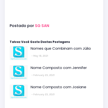
Postado por
SG SAN
Talvez Você Goste Destas Postagens
Nomes que Combinam com Júlia
May 18, 2021
Nome Composto com Jennifer
February 23, 2021
Nome Composto com Josiane
February 23, 2021