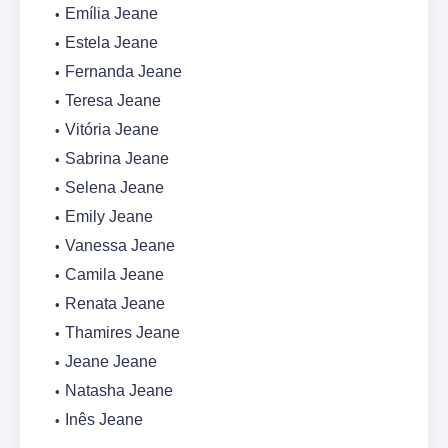
Emília Jeane
Estela Jeane
Fernanda Jeane
Teresa Jeane
Vitória Jeane
Sabrina Jeane
Selena Jeane
Emily Jeane
Vanessa Jeane
Camila Jeane
Renata Jeane
Thamires Jeane
Jeane Jeane
Natasha Jeane
Inês Jeane