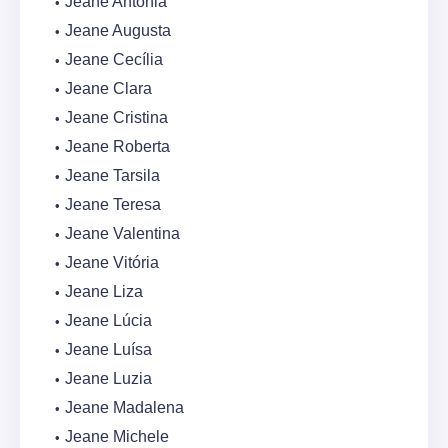
Jeane Antônia
Jeane Augusta
Jeane Cecília
Jeane Clara
Jeane Cristina
Jeane Roberta
Jeane Tarsila
Jeane Teresa
Jeane Valentina
Jeane Vitória
Jeane Liza
Jeane Lúcia
Jeane Luísa
Jeane Luzia
Jeane Madalena
Jeane Michele