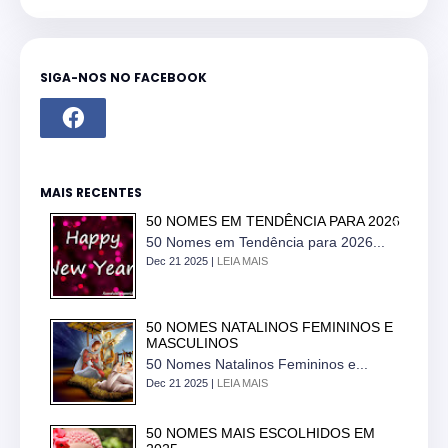
SIGA-NOS NO FACEBOOK
MAIS RECENTES
50 NOMES EM TENDÊNCIA PARA 2026
50 Nomes em Tendência para 2026...
Dec 21 2025 |
LEIA MAIS
50 NOMES NATALINOS FEMININOS E
MASCULINOS
50 Nomes Natalinos Femininos e...
Dec 21 2025 |
LEIA MAIS
50 NOMES MAIS ESCOLHIDOS EM