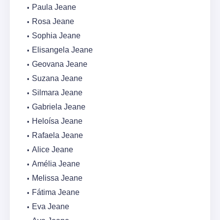
Paula Jeane
Rosa Jeane
Sophia Jeane
Elisangela Jeane
Geovana Jeane
Suzana Jeane
Silmara Jeane
Gabriela Jeane
Heloísa Jeane
Rafaela Jeane
Alice Jeane
Amélia Jeane
Melissa Jeane
Fátima Jeane
Eva Jeane