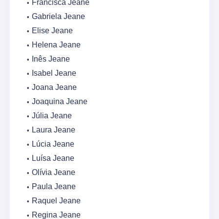
Francisca Jeane
Gabriela Jeane
Elise Jeane
Helena Jeane
Inês Jeane
Isabel Jeane
Joana Jeane
Joaquina Jeane
Júlia Jeane
Laura Jeane
Lúcia Jeane
Luísa Jeane
Olívia Jeane
Paula Jeane
Raquel Jeane
Regina Jeane