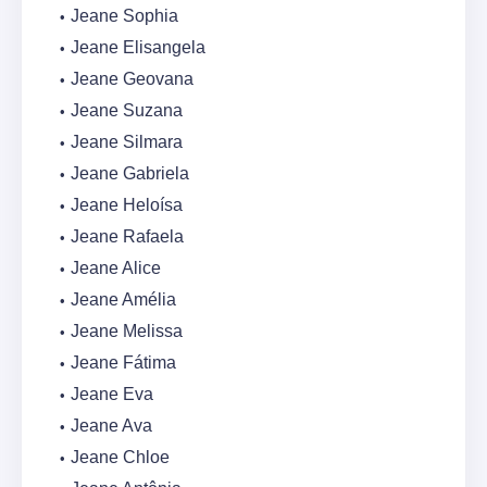
Jeane Sophia
Jeane Elisangela
Jeane Geovana
Jeane Suzana
Jeane Silmara
Jeane Gabriela
Jeane Heloísa
Jeane Rafaela
Jeane Alice
Jeane Amélia
Jeane Melissa
Jeane Fátima
Jeane Eva
Jeane Ava
Jeane Chloe