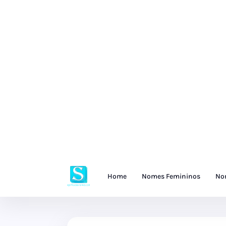
Home
Nomes Femininos
No