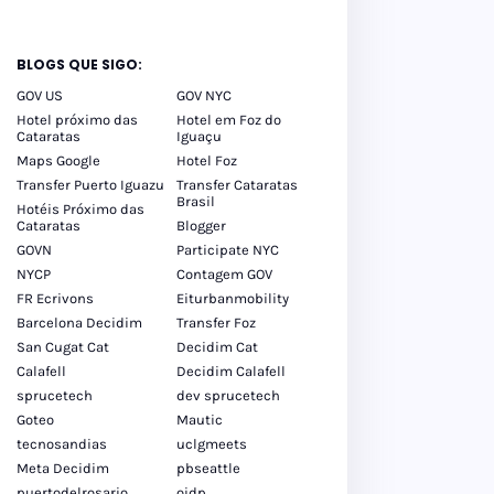
BLOGS QUE SIGO:
GOV US
GOV NYC
Hotel próximo das
Hotel em Foz do
Cataratas
Iguaçu
Maps Google
Hotel Foz
Transfer Puerto Iguazu
Transfer Cataratas
Brasil
Hotéis Próximo das
Cataratas
Blogger
GOVN
Participate NYC
NYCP
Contagem GOV
FR Ecrivons
Eiturbanmobility
Barcelona Decidim
Transfer Foz
San Cugat Cat
Decidim Cat
Calafell
Decidim Calafell
sprucetech
dev sprucetech
Goteo
Mautic
tecnosandias
uclgmeets
Meta Decidim
pbseattle
puertodelrosario
oidp