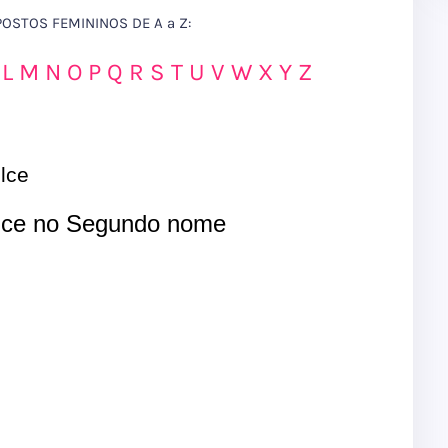
STOS FEMININOS DE A a Z:
L
M
N
O
P
Q
R
S
T
U
V
W
X
Y
Z
lce
ce no Segundo nome