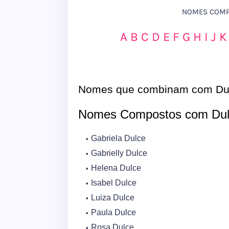
NOMES COMPO
A
B
C
D
E
F
G
H
I
J
K
Nomes que combinam com Du
Nomes Compostos com Dul
Gabriela Dulce
Gabrielly Dulce
Helena Dulce
Isabel Dulce
Luiza Dulce
Paula Dulce
Rosa Dulce