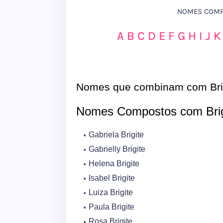
NOMES COMPO
A
B
C
D
E
F
G
H
I
J
K
Nomes que combinam com Bri
Nomes Compostos com Brig
Gabriela Brigite
Gabrielly Brigite
Helena Brigite
Isabel Brigite
Luiza Brigite
Paula Brigite
Rosa Brigite