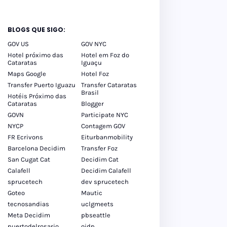
BLOGS QUE SIGO:
GOV US
GOV NYC
Hotel próximo das
Hotel em Foz do
Cataratas
Iguaçu
Maps Google
Hotel Foz
Transfer Puerto Iguazu
Transfer Cataratas
Brasil
Hotéis Próximo das
Cataratas
Blogger
GOVN
Participate NYC
NYCP
Contagem GOV
FR Ecrivons
Eiturbanmobility
Barcelona Decidim
Transfer Foz
San Cugat Cat
Decidim Cat
Calafell
Decidim Calafell
sprucetech
dev sprucetech
Goteo
Mautic
tecnosandias
uclgmeets
Meta Decidim
pbseattle
puertodelrosario
oidp