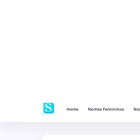
Home
Nomes Femininos
No