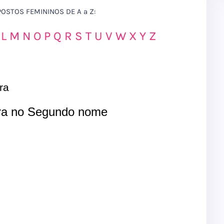
STOS FEMININOS DE A a Z:
L
M
N
O
P
Q
R
S
T
U
V
W
X
Y
Z
ra
a no Segundo nome