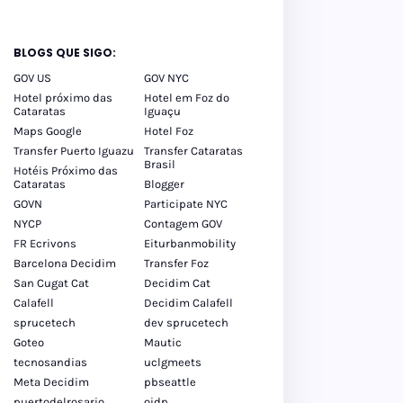
BLOGS QUE SIGO:
GOV US
GOV NYC
Hotel próximo das
Hotel em Foz do
Cataratas
Iguaçu
Maps Google
Hotel Foz
Transfer Puerto Iguazu
Transfer Cataratas
Brasil
Hotéis Próximo das
Cataratas
Blogger
GOVN
Participate NYC
NYCP
Contagem GOV
FR Ecrivons
Eiturbanmobility
Barcelona Decidim
Transfer Foz
San Cugat Cat
Decidim Cat
Calafell
Decidim Calafell
sprucetech
dev sprucetech
Goteo
Mautic
tecnosandias
uclgmeets
Meta Decidim
pbseattle
puertodelrosario
oidp