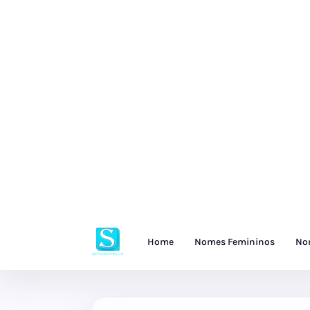
Home
Nomes Femininos
No