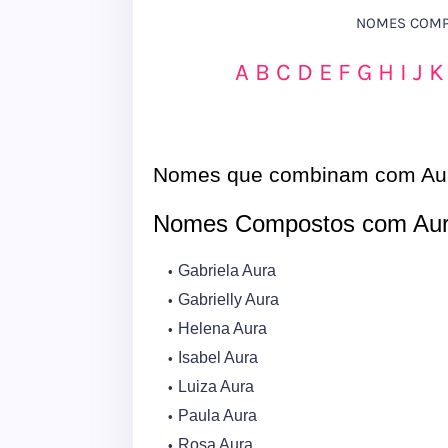
NOMES COMPO
A
B
C
D
E
F
G
H
I
J
K
Nomes que combinam com Au
Nomes Compostos com Aur
Gabriela Aura
Gabrielly Aura
Helena Aura
Isabel Aura
Luiza Aura
Paula Aura
Rosa Aura