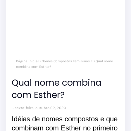
Página inicial
Nomes Compostos Femininos E
Qual nome
combina com Esther?
Qual nome combina
com Esther?
sexta-feira, outubro 02, 2020
Idéias de nomes compostos e que
combinam com Esther no primeiro