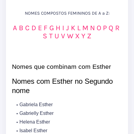
NOMES COMPOSTOS FEMININOS DE A a Z:
A
B
C
D
E
F
G
H
I
J
K
L
M
N
O
P
Q
R
S
T
U
V
W
X
Y
Z
Nomes que combinam com Esther
Nomes com Esther no Segundo
nome
Gabriela Esther
Gabrielly Esther
Helena Esther
Isabel Esther