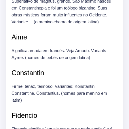
Superlativo de magnus, grande.
São Máximo nasceu
em Constantinopla e foi um teólogo bizantino.
Suas
obras místicas foram muito influentes no Ocidente.
Variante: ... (o menino chama de origem latina)
Aime
Significa amada em francês.
Veja Amado.
Variants
Ayme.
(nomes de bebês de origem latina)
Constantin
Firme, tenaz, teimoso.
Variantes: Konstantin,
Constantine, Constantius.
(nomes para menino em
latim)
Fidencio
Fidencio significa "aquele em que se pode confiar" e é