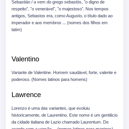
Sebastián / a vem do grego sebastós, "o digno de
respeito", "o venerável", "o majestoso".
Nos tempos
antigos, Sebastos era, como Augusto, o título dado ao
imperador e aos membros ... (nomes dos filhos em
latim)
Valentino
Variante de Valentine.
Homem saudável, forte, valente e
poderoso.
(Nomes latinos para homens)
Lawrence
Lorenzo é uma das variantes, que evoluiu
historicamente, de Laurentino.
Este nome é um gentilicio
da cidade italiana de Lazio chamado Laurentum.
De
acordo com a versão ... (nomes latinos para meninos)