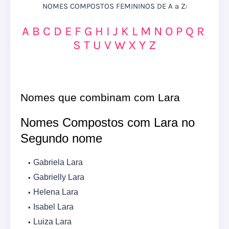
NOMES COMPOSTOS FEMININOS DE A a Z:
A
B
C
D
E
F
G
H
I
J
K
L
M
N
O
P
Q
R
S
T
U
V
W
X
Y
Z
Nomes que combinam com Lara
Nomes Compostos com Lara no
Segundo nome
Gabriela Lara
Gabrielly Lara
Helena Lara
Isabel Lara
Luiza Lara