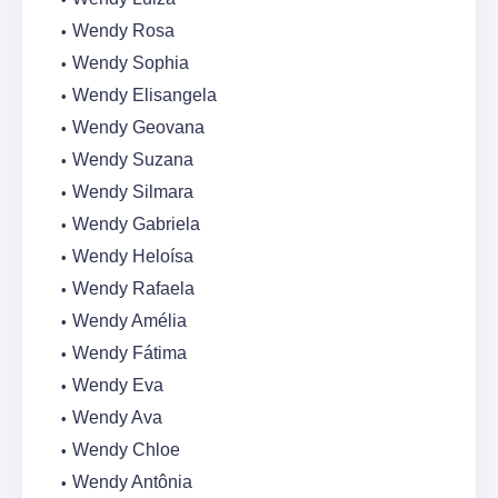
Wendy Rosa
Wendy Sophia
Wendy Elisangela
Wendy Geovana
Wendy Suzana
Wendy Silmara
Wendy Gabriela
Wendy Heloísa
Wendy Rafaela
Wendy Amélia
Wendy Fátima
Wendy Eva
Wendy Ava
Wendy Chloe
Wendy Antônia