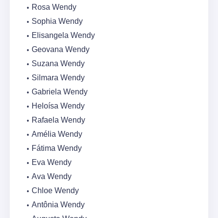
Rosa Wendy
Sophia Wendy
Elisangela Wendy
Geovana Wendy
Suzana Wendy
Silmara Wendy
Gabriela Wendy
Heloísa Wendy
Rafaela Wendy
Amélia Wendy
Fátima Wendy
Eva Wendy
Ava Wendy
Chloe Wendy
Antônia Wendy