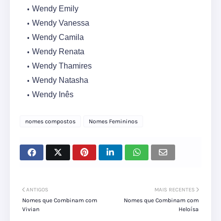
Wendy Emily
Wendy Vanessa
Wendy Camila
Wendy Renata
Wendy Thamires
Wendy Natasha
Wendy Inês
nomes compostos
Nomes Femininos
ANTIGOS
MAIS RECENTES
Nomes que Combinam com
Nomes que Combinam com
Vivian
Heloísa