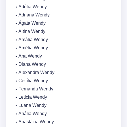
Adélia Wendy
Adriana Wendy
Ágata Wendy
Altina Wendy
Amália Wendy
Amélia Wendy
Ana Wendy
Diana Wendy
Alexandra Wendy
Cecília Wendy
Fernanda Wendy
Letícia Wendy
Luana Wendy
Anália Wendy
Anastácia Wendy