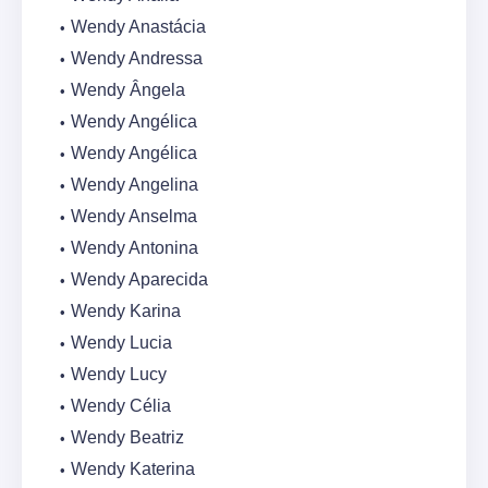
Wendy Anastácia
Wendy Andressa
Wendy Ângela
Wendy Angélica
Wendy Angélica
Wendy Angelina
Wendy Anselma
Wendy Antonina
Wendy Aparecida
Wendy Karina
Wendy Lucia
Wendy Lucy
Wendy Célia
Wendy Beatriz
Wendy Katerina