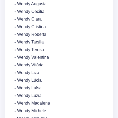
Wendy Augusta
Wendy Cecília
Wendy Clara
Wendy Cristina
Wendy Roberta
Wendy Tarsila
Wendy Teresa
Wendy Valentina
Wendy Vitória
Wendy Liza
Wendy Lúcia
Wendy Luísa
Wendy Luzia
Wendy Madalena
Wendy Michele