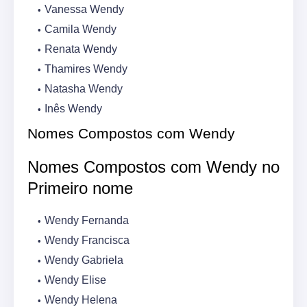
Vanessa Wendy
Camila Wendy
Renata Wendy
Thamires Wendy
Natasha Wendy
Inês Wendy
Nomes Compostos com Wendy
Nomes Compostos com Wendy no
Primeiro nome
Wendy Fernanda
Wendy Francisca
Wendy Gabriela
Wendy Elise
Wendy Helena