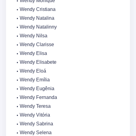
Wendy Monique
Wendy Cristiana
Wendy Natalina
Wendy Natalinny
Wendy Nilsa
Wendy Clarisse
Wendy Elisa
Wendy Elisabete
Wendy Eloá
Wendy Emília
Wendy Eugênia
Wendy Fernanda
Wendy Teresa
Wendy Vitória
Wendy Sabrina
Wendy Selena