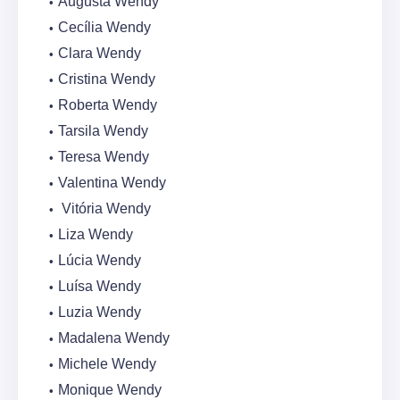
Augusta Wendy
Cecília Wendy
Clara Wendy
Cristina Wendy
Roberta Wendy
Tarsila Wendy
Teresa Wendy
Valentina Wendy
Vitória Wendy
Liza Wendy
Lúcia Wendy
Luísa Wendy
Luzia Wendy
Madalena Wendy
Michele Wendy
Monique Wendy