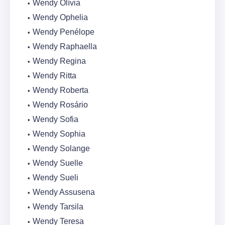
Wendy Olívia
Wendy Ophelia
Wendy Penélope
Wendy Raphaella
Wendy Regina
Wendy Ritta
Wendy Roberta
Wendy Rosário
Wendy Sofia
Wendy Sophia
Wendy Solange
Wendy Suelle
Wendy Sueli
Wendy Assusena
Wendy Tarsila
Wendy Teresa