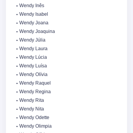
Wendy Inês
Wendy Isabel
Wendy Joana
Wendy Joaquina
Wendy Júlia
Wendy Laura
Wendy Lúcia
Wendy Luísa
Wendy Olívia
Wendy Raquel
Wendy Regina
Wendy Rita
Wendy Nita
Wendy Odette
Wendy Olimpia