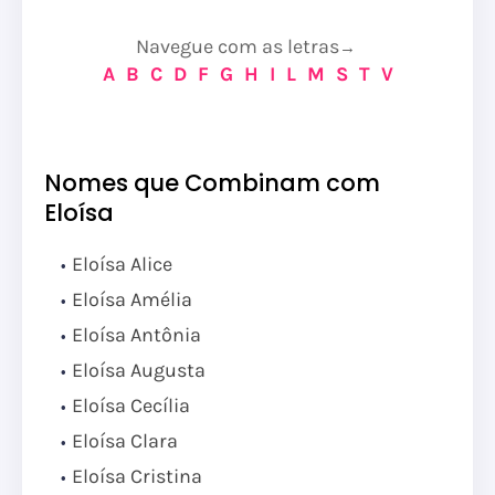
Navegue com as letras
→
A
B
C
D
F
G
H
I
L
M
S
T
V
Nomes que Combinam com
Eloísa
Eloísa Alice
Eloísa Amélia
Eloísa Antônia
Eloísa Augusta
Eloísa Cecília
Eloísa Clara
Eloísa Cristina