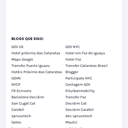
BLOGS QUE SIGO:
GOV US
GOV NYC
Hotel próximo das Cataratas
Hotel em Foz do Iguaçu
Maps Google
Hotel Foz
Transfer Puerto Iguazu
Transfer Cataratas Brasil
Hotéis Próximo das Cataratas
Blogger
GOVN
Participate NYC
NYCP
Contagem GOV
FR Ecrivons
Eiturbanmobility
Barcelona Decidim
Transfer Foz
San Cugat Cat
Decidim Cat
Calafell
Decidim Calafell
sprucetech
dev sprucetech
Goteo
Mautic