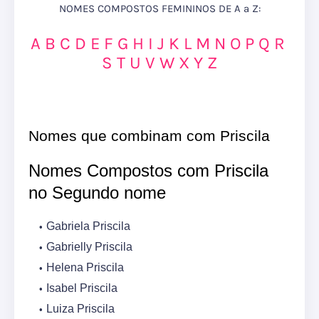
NOMES COMPOSTOS FEMININOS DE A a Z:
A
B
C
D
E
F
G
H
I
J
K
L
M
N
O
P
Q
R
S
T
U
V
W
X
Y
Z
Nomes que combinam com Priscila
Nomes Compostos com Priscila
no Segundo nome
Gabriela Priscila
Gabrielly Priscila
Helena Priscila
Isabel Priscila
Luiza Priscila