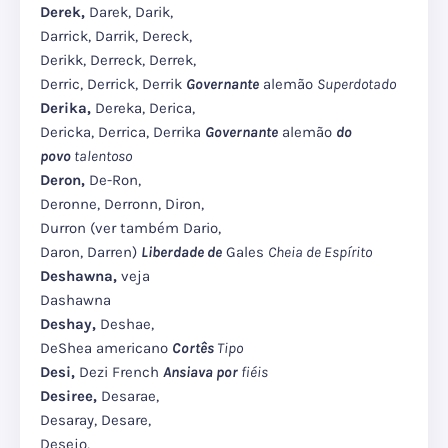
Derek,
Darek, Darik,
Darrick, Darrik, Dereck,
Derikk, Derreck, Derrek,
Derric, Derrick, Derrik
Governante
alemão
Superdotado
Derika,
Dereka, Derica,
Dericka, Derrica, Derrika
Governante
alemão
do
povo
talentoso
Deron,
De-Ron,
Deronne, Derronn, Diron,
Durron (ver também Dario,
Daron, Darren)
Liberdade de
Gales
Cheia de Espírito
Deshawna,
veja
Dashawna
Deshay,
Deshae,
DeShea americano
Cortês
Tipo
Desi,
Dezi French
Ansiava por
fiéis
Desiree,
Desarae,
Desaray, Desare,
Desejo,