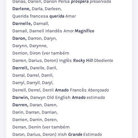
Darias, Darien, Darion Persa
próspera
preservada
Darlene,
Darla, Darleen,
Querida francesa
querida
Amar
Darnelle,
Darnall,
Darnall, Darnell Irlandês
Amor
Magnífico
Daron,
Darron, Daryn,
Darynn, Darynne,
Derrion, Diron (ver também
Darren, Darius, Deron) Inglês
Rocky Hill
Obediente
Darrell,
Darelle, Daril,
Darral, Darrel, Darril,
Darryl, Darryll, Daryl,
Derrell, Derrel, Derril
Amado
Francês
Abençoado
Darwin,
Darwyn Old English
Amado
estimado
Darren,
Daran, Daren,
Darin, Darran, Darrian,
Darrien, Darrin, Deren,
Derran, Derrin (ver também
Daron, Darius, Deron) Irish
Grande
Estimado