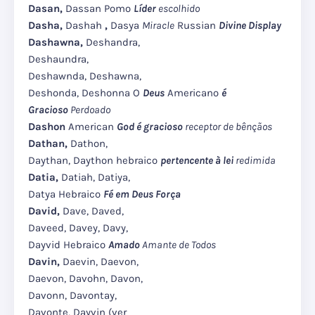
Dasan,
Dassan Pomo
Líder
escolhido
Dasha,
Dashah
,
Dasya
Miracle
Russian
Divine Display
Dashawna,
Deshandra,
Deshaundra,
Deshawnda, Deshawna,
Deshonda, Deshonna O
Deus
Americano
é
Gracioso
Perdoado
Dashon
American
God é gracioso
receptor de bênçãos
Dathan,
Dathon,
Daythan, Daython hebraico
pertencente à lei
redimida
Datia,
Datiah, Datiya,
Datya Hebraico
Fé em Deus Força
David,
Dave, Daved,
Daveed, Davey, Davy,
Dayvid Hebraico
Amado
Amante de Todos
Davin,
Daevin, Daevon,
Daevon, Davohn, Davon,
Davonn, Davontay,
Davonte, Dayvin (ver