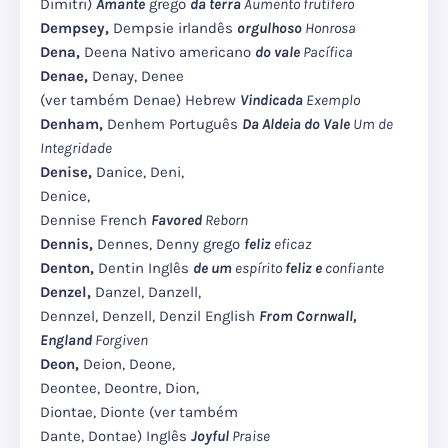
Dimitri)
Amante
grego
da terra
Aumento frutífero
Dempsey,
Dempsie irlandês
orgulhoso
Honrosa
Dena,
Deena Nativo americano
do vale
Pacífica
Denae,
Denay, Denee
(ver também Denae) Hebrew
Vindicada
Exemplo
Denham,
Denhem Português
Da Aldeia do Vale
Um de
Integridade
Denise,
Danice, Deni,
Denice,
Dennise French
Favored
Reborn
Dennis,
Dennes, Denny grego
feliz
eficaz
Denton,
Dentin Inglês
de um
espírito
feliz e
confiante
Denzel,
Danzel, Danzell,
Dennzel, Denzell, Denzil English
From Cornwall,
England
Forgiven
Deon,
Deion, Deone,
Deontee, Deontre, Dion,
Diontae, Dionte (ver também
Dante, Dontae) Inglês
Joyful
Praise