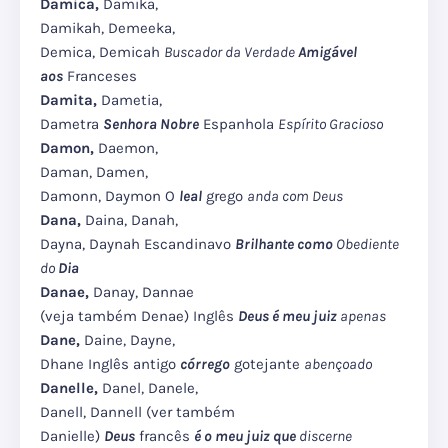
Damica,
Damika,
Damikah, Demeeka,
Demica, Demicah
Buscador da Verdade
Amigável
aos
Franceses
Damita,
Dametia,
Dametra
Senhora Nobre
Espanhola
Espírito Gracioso
Damon,
Daemon,
Daman, Damen,
Damonn, Daymon O
leal
grego
anda com Deus
Dana,
Daina, Danah,
Dayna, Daynah Escandinavo
Brilhante como
Obediente
do
Dia
Danae,
Danay, Dannae
(veja também Denae) Inglês
Deus é meu juiz
apenas
Dane,
Daine, Dayne,
Dhane Inglês antigo
córrego
gotejante
abençoado
Danelle,
Danel, Danele,
Danell, Dannell (ver também
Danielle)
Deus
francês
é o meu juiz que
discerne