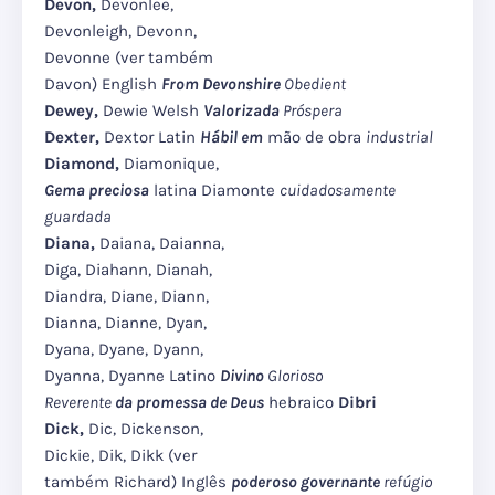
Devon,
Devonlee,
Devonleigh, Devonn,
Devonne (ver também
Davon) English
From Devonshire
Obedient
Dewey,
Dewie Welsh
Valorizada
Próspera
Dexter,
Dextor Latin
Hábil em
mão de obra
industrial
Diamond,
Diamonique,
Gema preciosa
latina Diamonte
cuidadosamente
guardada
Diana,
Daiana, Daianna,
Diga, Diahann, Dianah,
Diandra, Diane, Diann,
Dianna, Dianne, Dyan,
Dyana, Dyane, Dyann,
Dyanna, Dyanne Latino
Divino
Glorioso
Reverente
da promessa de Deus
hebraico
Dibri
Dick,
Dic, Dickenson,
Dickie, Dik, Dikk (ver
também Richard) Inglês
poderoso governante
refúgio