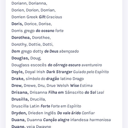
Doriann, Dorianna,
Dorien, Dorion, Dorrian,
Dorrien Greek
Gift
Gracious
Doris,
Dorice, Dorise,
Dorris grego
do oceano
forte
Dorothea,
Dorothee,
Dorothy, Dottie, Dotti,
Dom
grego dotty
de Deus
abençoado
Douglas,
Doug,
Douglass escocês
do córrego escuro
aventureiro
Doyle,
Doyal Irish
Dark Stranger
Guiado pelo Espírito
Drake,
símbolo do
dragão
latino Drago
Drew,
Drewe, Dru, Drue Welsh
Wise
Estima
Drisana,
Drisanna
Filha em
Sânscrito
do Sol
Leal
Drusilla,
Drucilla,
Druscilla Latin
Forte
Forte em Espírito
Dryden,
Drieden Inglês
Do vale árido
Confiar
Duana,
Duanna
Canção alegre
irlandesa
harmoniosa
Duane,
veja Dwayne