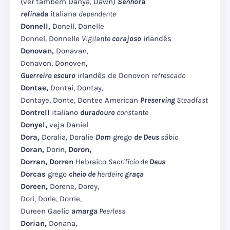
(ver também Danya, Dawn)
Senhora
refinada
italiana
dependente
Donnell,
Donell, Donelle
Donnel, Donnelle
Vigilante
corajoso
irlandês
Donovan,
Donavan,
Donavon, Donoven,
Guerreiro escuro
irlandês de Donovon
refrescado
Dontae,
Dontai, Dontay,
Dontaye, Donte, Dontee American
Preserving
Steadfast
Dontrell
italiano
duradouro
constante
Donyel,
veja Daniel
Dora,
Doralia, Doralie
Dom
grego
de Deus
sábio
Doran,
Dorin,
Doron,
Dorran, Dorren
Hebraico
Sacrifício de
Deus
Dorcas
grego
cheio de
herdeiro
graça
Doreen,
Dorene, Dorey,
Dori, Dorie, Dorrie,
Dureen Gaelic
amarga
Peerless
Dorian,
Doriana,