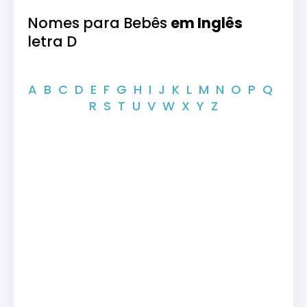
Nomes para Bebês
em Inglês
letra D
A
B
C
D
E
F
G
H
I
J
K
L
M
N
O
P
Q
R
S
T
U
V
W
X
Y
Z