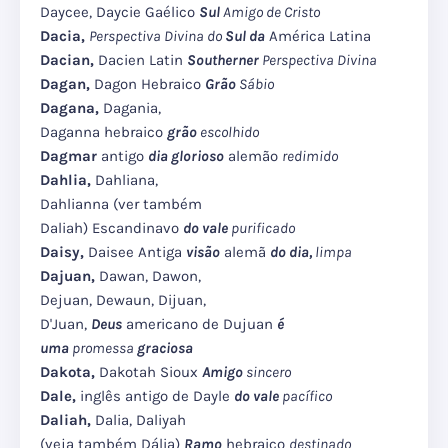
Daycee, Daycie Gaélico
Sul
Amigo de Cristo
Dacia,
Perspectiva Divina do
Sul da
América Latina
Dacian,
Dacien Latin
Southerner
Perspectiva Divina
Dagan,
Dagon Hebraico
Grão
Sábio
Dagana,
Dagania,
Daganna hebraico
grão
escolhido
Dagmar
antigo
dia glorioso
alemão
redimido
Dahlia,
Dahliana,
Dahlianna (ver também
Daliah) Escandinavo
do vale
purificado
Daisy,
Daisee Antiga
visão
alemã
do dia,
limpa
Dajuan,
Dawan, Dawon,
Dejuan, Dewaun, Dijuan,
D'Juan,
Deus
americano de Dujuan
é
uma
promessa
graciosa
Dakota,
Dakotah Sioux
Amigo
sincero
Dale,
inglês antigo de Dayle
do vale
pacífico
Daliah,
Dalia, Daliyah
(veja também Dália)
Ramo
hebraico
destinado