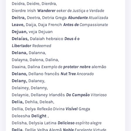
Deidra, Deidre, Dierdra,
Dierdre Irish
Wanderer
eeker de Justiça e Verdade
Deitra,
Deetra, Detria Grega
Abundante
Atualizada
Leave,
Daija, Daja French
Antes de
Compassionate
Dejuan,
veja Dejuan
Delaías,
Dalaiah hebraico
Deus é o
Libertador
Redeemed
Delana,
Dalanna,
Dalayna, Dalena, Dalina,
Daaina, Dalina
Exemplo de
protetor nobre
alemão
Delano,
Dellano francês
Nut Tree
Ancorado
Delany,
Dalaney,
Delainey, Delanny,
Delaynie, Dellaney Irlandês
Do Campeão
Vitorioso
Delia,
Dehlia, Deleah,
Dellia, Delya
Reflexão Divina
Visível
Grega
Deleesha
Delight
,
Delisha, Delysia Latina
Delicioso
espírito alegre
Della,
Dellie Velha Alemã
Noble
Excelente Virtude