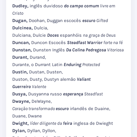
Dudley,
inglês duvidoso
do campo comum
livre em
Cristo
Dugan,
Doohan, Duggan escocês
escuro
Gifted
Dulcinea,
Dulcia,
Dulciana, Dulcie
Doces
espanhóis
na graça de Deus
Duncan,
Duncon Escocês
Steadfast Warrior
forte na fé
Dunstan,
Dunsten Inglês
Da Colina Pedregosa
Vitoriosa
Durant,
Durand,
Durante, o Durrant Latin
Enduring
Protected
Dustin,
Dustan, Dusten,
Duston, Dusty, Dustyn alemão
Valiant
Guerreiro
Valente
Dusya,
Dusyanna russo
esperança
Steadfast
Dwayne,
DeWayne,
Coração transformado
escuro
irlandês de Duaine,
Duane, Dwane
Dwight,
líder diligente da
feira
inglesa de Dwieght
Dylan,
Dyllan, Dyllon,