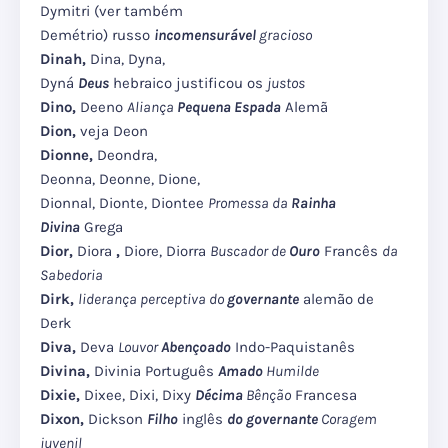
Dymitri (ver também
Demétrio) russo
incomensurável
gracioso
Dinah,
Dina, Dyna,
Dyná
Deus
hebraico justificou os
justos
Dino,
Deeno
Aliança
Pequena Espada
Alemã
Dion,
veja Deon
Dionne,
Deondra,
Deonna, Deonne, Dione,
Dionnal, Dionte, Diontee
Promessa da
Rainha
Divina
Grega
Dior,
Diora
,
Diore, Diorra
Buscador de
Ouro
Francês
da
Sabedoria
Dirk,
liderança perceptiva do
governante
alemão de
Derk
Diva,
Deva
Louvor
Abençoado
Indo-Paquistanês
Divina,
Divinia Português
Amado
Humilde
Dixie,
Dixee, Dixi, Dixy
Décima
Bênção
Francesa
Dixon,
Dickson
Filho
inglês
do governante
Coragem
juvenil