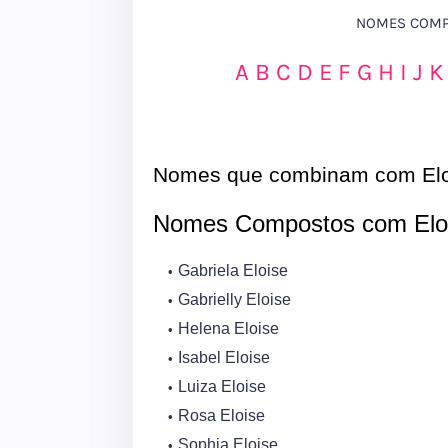
NOMES COMPO
A
B
C
D
E
F
G
H
I
J
K
Nomes que combinam com Elo
Nomes Compostos com Elo
Gabriela Eloise
Gabrielly Eloise
Helena Eloise
Isabel Eloise
Luiza Eloise
Rosa Eloise
Sophia Eloise