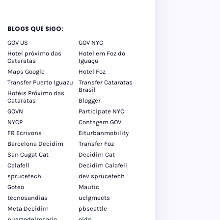
BLOGS QUE SIGO:
GOV US
GOV NYC
Hotel próximo das
Hotel em Foz do
Cataratas
Iguaçu
Maps Google
Hotel Foz
Transfer Puerto Iguazu
Transfer Cataratas
Brasil
Hotéis Próximo das
Cataratas
Blogger
GOVN
Participate NYC
NYCP
Contagem GOV
FR Ecrivons
Eiturbanmobility
Barcelona Decidim
Transfer Foz
San Cugat Cat
Decidim Cat
Calafell
Decidim Calafell
sprucetech
dev sprucetech
Goteo
Mautic
tecnosandias
uclgmeets
Meta Decidim
pbseattle
puertodelrosario
oidp