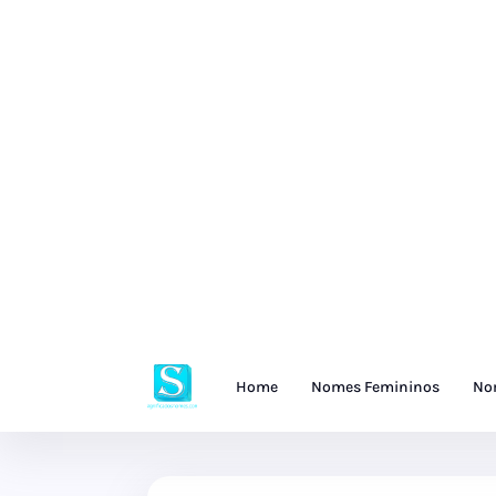
Home
Nomes Femininos
No