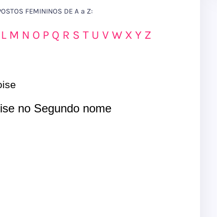
STOS FEMININOS DE A a Z:
L
M
N
O
P
Q
R
S
T
U
V
W
X
Y
Z
ise
ise no Segundo nome