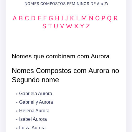
NOMES COMPOSTOS FEMININOS DE A a Z:
A
B
C
D
E
F
G
H
I
J
K
L
M
N
O
P
Q
R
S
T
U
V
W
X
Y
Z
Nomes que combinam com Aurora
Nomes Compostos com Aurora no
Segundo nome
Gabriela Aurora
Gabrielly Aurora
Helena Aurora
Isabel Aurora
Luiza Aurora