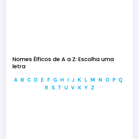
Nomes Élficos de A a Z: Escolha uma
letra
A
B
C
D
E
F
G
H
I
J
K
L
M
N
O
P
Q
R
S
T
U
V
X
Y
Z