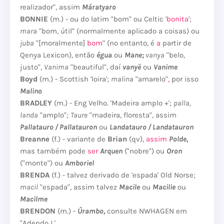
realizador", assim
Máratyaro
BONNIE
(m.) - ou do latim "bom" ou Celtic '
bonita
';
mara
"bom, útil" (normalmente aplicado a coisas) ou
juba
"[moralmente]
bom
" (no entanto, é
a
partir de
Qenya Lexicon), então
égua
ou
Mane;
vanya
"belo,
justo",
Vanima
"beautiful", daí
vanyë
ou
Vanime
Boyd
(m.) - Scottish 'loira';
malina
"amarelo"
,
por isso
Malino
BRADLEY
(m.) - Eng Velho.
'Madeira amplo +';
palla,
landa
"amplo";
Taure
"madeira, floresta", assim
Pallatauro / Pallatauron
ou
Landatauro / Landatauron
Breanne
(f.) - variante de
Brian
(qv),
assim
Polde,
mas também pode
ser
Arquen
("nobre") ou
Oron
("monte") ou
Amboriel
BRENDA
(f
.
) - talvez derivado de 'espada' Old Norse;
macil
"espada", assim talvez
Macile
ou
Macilie
ou
Macilme
BRENDON
(m.) -
Úrambo,
consulte NWHAGEN em
"Adendo I '