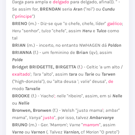
(larga para ampla e
delgado
para delgado, afinal)). "
-
Se assim for,
BRENDAN
seria
Aran
("rei") ou
Cundu
("
príncipe
")
BRENO
(m.) - Diz-se que "o chefe, chefe, líder"
gaélico
;
Heru
"senhor",
tulco
"chefe", assim
Heru
e
Tulco
como
tal
BRIAN
(m.) - incerto, no entanto NWHAGEN dá
Poldon
BRIANNA
(f.) - um feminino de
Brian
(qv), assim
Polde
Bridget BRIDGETTE, BIRGETTA
(f
.
) - Celtic 'a um alto /
exaltado
';
Tara
"alto", assim
tara
ou
Tarie
ou
Tarwen
("high-donzela"), ou "alta deusa ';
valie"
deusa",
de
modo
Tarvalie
BROOKE
(f.) - 'riacho'
;
nelle
"ribeiro", assim, em si
Nelle
ou
Nellie
Bronwen, Bronwen
(f.) - Welsh "justo mama
'
;
ambar"
mama",
Vanya"
justo
"
,
por isso, talvez
Ambarvanye
BRUNO
(m.) - Ger.
'Marrom';
Varne
"
marrom
", assim
Varno
ou
Varnon
(. Talvez
Varnion,
cf
Morion
"O preto")