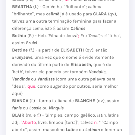
BEARTHA
(f.) - Ger Velha.
"Brilhante";
calima
"brilhante", mas
calimë
já é usado para
CLARA
(qv),
talvez uma outra terminação feminina para fazer a
diferença
como, isto é,
assim
Calimie
Bethia
(F.) - Heb.
'Filha de Jeová'
;
Eru "Deus";-iel
"filha",
assim
Eruiel
Bettine
(f.) - a partir de
ELISABETH
(qv), então
Erunyauve,
uma vez que o nome é evidentemente
derivado da última parte de
Elisabeth,
que é de
'beth', talvez ele poderia ser também
Vandalle,
Vandinde
ou
Vandisse
(com uma outra palavra para
"deus",
que
, como sugerido por outros, seria melhor
aqui)
BIANCA
(f
.
) - forma italiana de
BLANCHE
(qv), assim
fanie
ou
Lossie
ou
Ninquie
BLAIR
(m. e f
.
) - 'Simples, campo' gaélico,
latin, latina
adj.
"
Aberto
, livre, limpou [terra]"
,
talvez
n
.
* "Campo
aberto", assim masculino
Latino
ou
Latinon
e fenimun