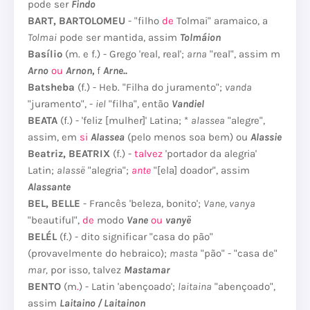
pode ser
Findo
BART, BARTOLOMEU
- "filho
de
Tolmai" aramaico, a
Tolmai
pode ser mantida, assim
Tolmáion
Basílio
(m. e f.) - Grego 'real, real';
arna
"real", assim m
Arno
ou
Arnon,
f
Arne..
Batsheba
(f.) - Heb.
"Filha do juramento";
vanda
"juramento", -
iel
"filha", então
Vandiel
BEATA
(f.) - 'feliz [mulher]' Latina; *
alassea
"alegre",
assim, em
si
Alassea
(pelo menos soa bem) ou
Alassie
Beatriz, BEATRIX
(f.) -
talvez
'portador da alegria'
Latin;
alassë
"alegria";
ante
"[ela] doador", assim
Alassante
BEL, BELLE
- Francês 'beleza, bonito';
Vane, vanya
"beautiful",
de
modo
Vane
ou
vanyë
BELÉL
(f.) - dito significar "casa do pão"
(provavelmente do hebraico);
masta
"pão" - "casa de"
mar,
por isso, talvez
Mastamar
BENTO
(m
.
) - Latin 'abençoado';
laitaina
"abençoado",
assim
Laitaino / Laitainon