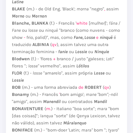
Latine
BLAKE
(m.) - de Old Eng.
'Black';
morna
"negro"
,
assim
Morno
ou
Mornon
Blanche, BLANKA
(f.) - Francês '
white
[mulher]';
fána /
Fane
ou
losse
ou
ninquë
"branco (como nuvens - como
show
-
frio, palid)", mas, como
Fane, Losse
e
ninquë
é
traduzido
ALBINIA
(
qv
), assim talvez uma outra
terminação feminina -
fanie
ou
Lossie
ou
Ninquie
Blodwen
(f.) - 'flores
+
branco / justo "galeses;
Loti"
flores ";
losse"
vermelho", assim
Lótilos
FLOR
(f.) -
losse
"amarelo", assim própria
Losse
ou
Lossie
BOB
(m.) - uma forma abreviada
de
ROBERT
(
qv
)
Bonamy
(m.) - Francês
'
bom amigo';
mane "bom";-ndil
"amigo", assim
Manendil
ou contratados
Mandil
BONAVENTURE
(
m.
) - Italiano "boa sorte";
mara
"bom
[das coisas]";
lanqua
"sorte" (de Qenya Lexicon, talvez
não válido), assim talvez
Máralanquo
BONIFACE
(m
.
) - "bom-doer 'Latin;
mara"
bom ";
tyaro"