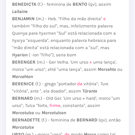
BENEDICTA
(f.) - feminina de
BENTO
(qv), assim
Laitaine
BENJAMIN
(m.) - Heb.
"Filho da mão direita"
e
também "filho do sul", mas, infelizmente palavra
Quenya para
hyarmen
"Sul" está relacionada com a
hyarya
"esquerda", enquanto palavra hebraica para
"mão direita" está relacionada com a "sul", mas
Hyarion
(
-ion
​​"filho"), seria bom
BERENGER
(m.) - Ger Velha.
'Um urso
+
uma lança';
morco
"um urso";
ehtë
"uma lança", assim
Morcehto
ou
Morcehton
BERENICE
(f.) - grego "portador
da
vitória";
Ture
"vitória",
ante
", ela doador", assim
Túrante
BERNARD
(m.) - Old Ger.
'Um urso + hard';
morco
"um
urso";
Tulca
"forte,
firme
, constante", assim
Morcotulco
ou
Morcotulcon
BERNADETTE
(f.) - feminina de
BERNARD
(qv), então
Morcotulce
URSO
(m.) -
morco
"urso",
de
modo
Morco
como tal