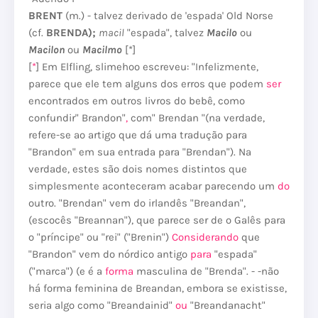
BRENT
(m.) - talvez derivado de 'espada' Old Norse
(cf.
BRENDA);
macil
"espada", talvez
Macilo
ou
Macilon
ou
Macilmo
[*]
[
*
] Em Elfling, slimehoo escreveu: "Infelizmente,
parece que ele tem alguns dos erros que podem
ser
encontrados em outros livros do bebê, como
confundir" Brandon"
,
com" Brendan "(na verdade,
refere-se ao artigo que dá uma tradução para
"Brandon" em sua entrada para "Brendan"). Na
verdade, estes são dois nomes distintos que
simplesmente aconteceram acabar parecendo um
do
outro. "Brendan" vem do irlandês "Breandan",
(escocês "Breannan"), que parece ser de o Galês para
o "príncipe" ou "rei" ("Brenin")
Considerando
que
"Brandon" vem do nórdico antigo
para
"espada"
("marca") (e é a
forma
masculina de "Brenda". - -não
há forma feminina de Breandan, embora se existisse,
seria algo como "Breandainid"
ou
"Breandanacht"