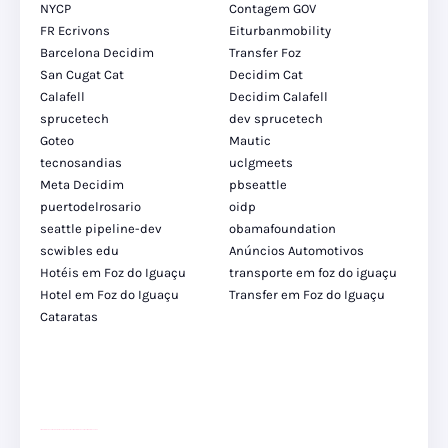
NYCP
Contagem GOV
FR Ecrivons
Eiturbanmobility
Barcelona Decidim
Transfer Foz
San Cugat Cat
Decidim Cat
Calafell
Decidim Calafell
sprucetech
dev sprucetech
Goteo
Mautic
tecnosandias
uclgmeets
Meta Decidim
pbseattle
puertodelrosario
oidp
seattle pipeline-dev
obamafoundation
scwibles edu
Anúncios Automotivos
Hotéis em Foz do Iguaçu
transporte em foz do iguaçu
Hotel em Foz do Iguaçu
Transfer em Foz do Iguaçu
Cataratas
site para lojas de carros
divulgar revendas de carros
site para lojas de carros
site para revendas