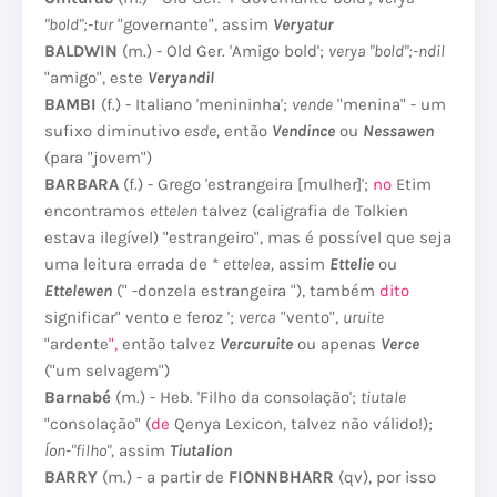
"bold";-tur
"governante", assim
Veryatur
BALDWIN
(m.) - Old Ger.
'Amigo bold';
verya "bold";-ndil
"amigo", este
Veryandil
BAMBI
(f.) - Italiano 'menininha';
vende
"menina" - um
sufixo diminutivo
esde,
então
Vendince
ou
Nessawen
(para "jovem")
BARBARA
(f.) - Grego 'estrangeira [mulher]';
no
Etim
encontramos
ettelen
talvez (caligrafia de Tolkien
estava ilegível) "estrangeiro", mas é possível que seja
uma leitura errada de *
ettelea,
assim
Ettelie
ou
Ettelewen
(" -donzela estrangeira "), também
dito
significar" vento e feroz ';
verca
"vento",
uruite
"ardente
",
então talvez
Vercuruite
ou apenas
Verce
("um selvagem")
Barnabé
(m.) - Heb.
'Filho da consolação';
tiutale
"consolação" (
de
Qenya Lexicon, talvez não válido!);
Íon-"filho",
assim
Tiutalion
BARRY
(m.) - a partir de
FIONNBHARR
(qv), por isso