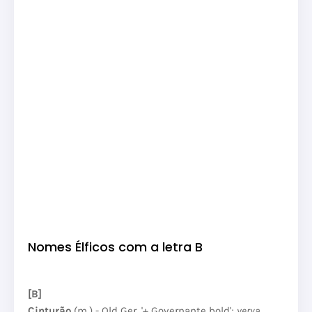
Nomes Élficos com a letra B
[B]
Cinturão
(m.) - Old Ger.
'+ Governante bold';
verya