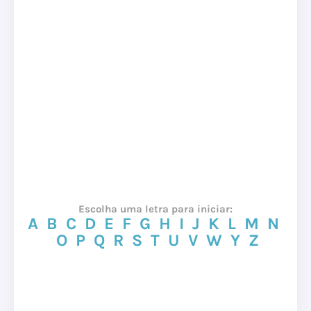
Escolha uma letra para iniciar:
A
B
C
D
E
F
G
H
I
J
K
L
M
N
O
P
Q
R
S
T
U
V
W
Y
Z