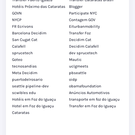
Hotéis Próximo das Cataratas
Blogger
GOVN
Participate NYC
NYCP
Contagem GOV
FR Ecrivons
Eiturbanmobility
Barcelona Decidim
Transfer Foz
San Cugat Cat
Decidim Cat
Calafell
Decidim Calafell
sprucetech
dev sprucetech
Goteo
Mautic
tecnosandias
uclgmeets
Meta Decidim
pbseattle
puertodelrosario
oidp
seattle pipeline-dev
obamafoundation
scwibles edu
Anúncios Automotivos
Hotéis em Foz do Iguaçu
transporte em foz do iguaçu
Hotel em Foz do Iguaçu
Transfer em Foz do Iguaçu
Cataratas