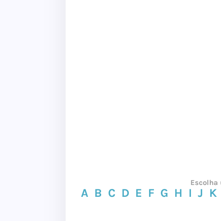
Escolha 
A
B
C
D
E
F
G
H
I
J
K