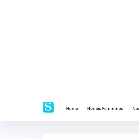
Home
Nomes Femininos
No