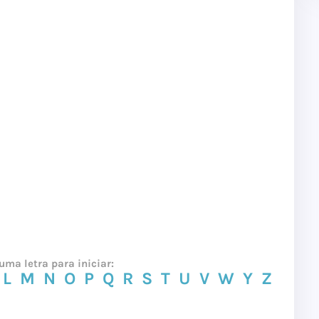
uma letra para iniciar:
L
M
N
O
P
Q
R
S
T
U
V
W
Y
Z