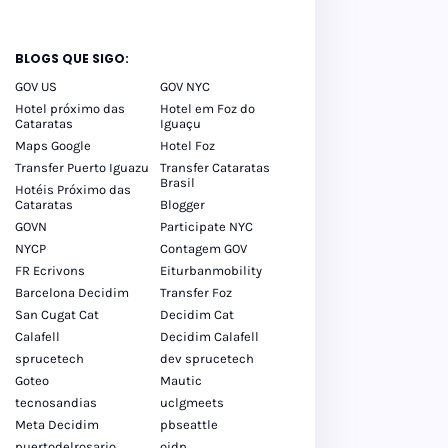
BLOGS QUE SIGO:
GOV US
GOV NYC
Hotel próximo das
Hotel em Foz do
Cataratas
Iguaçu
Maps Google
Hotel Foz
Transfer Puerto Iguazu
Transfer Cataratas
Brasil
Hotéis Próximo das
Cataratas
Blogger
GOVN
Participate NYC
NYCP
Contagem GOV
FR Ecrivons
Eiturbanmobility
Barcelona Decidim
Transfer Foz
San Cugat Cat
Decidim Cat
Calafell
Decidim Calafell
sprucetech
dev sprucetech
Goteo
Mautic
tecnosandias
uclgmeets
Meta Decidim
pbseattle
puertodelrosario
oidp