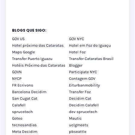
BLOGS QUE SIGO:
GOV US
GOV NYC
Hotel próximo das Cataratas
Hotel em Foz do Iguaçu
Maps Google
Hotel Foz
Transfer Puerto Iguazu
Transfer Cataratas Brasil
Hotéis Próximo das Cataratas
Blogger
GOVN
Participate NYC
NYCP
Contagem GOV
FR Ecrivons
Eiturbanmobility
Barcelona Decidim
Transfer Foz
San Cugat Cat
Decidim Cat
Calafell
Decidim Calafell
sprucetech
dev sprucetech
Goteo
Mautic
tecnosandias
uclgmeets
Meta Decidim
pbseattle