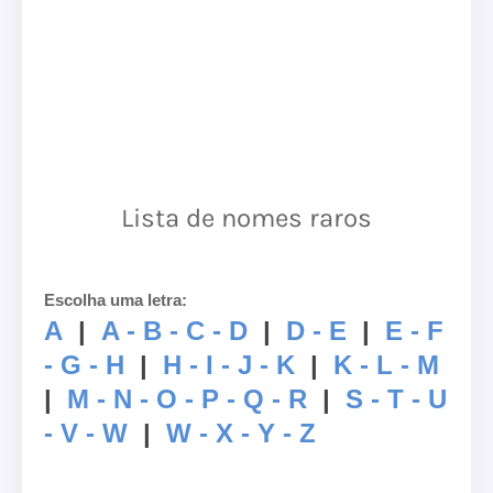
Lista de nomes raros
Escolha uma letra:
A
|
A - B - C - D
|
D - E
|
E - F
- G - H
|
H - I - J - K
|
K - L - M
|
M - N - O - P - Q - R
|
S - T - U
- V - W
|
W - X - Y - Z