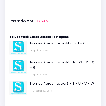
Postado por
SG SAN
Talvez Você Goste Destas Postagens
Nomes Raros | Letra H - I - J - K
April 12, 2016
Nomes Raros | Letra M - N - O - P - Q
- R
April 12, 2016
Nomes Raros | Letra S - T - U - V - W
October 13, 2014