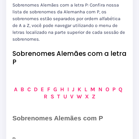
Sobrenomes Alemães com a letra P: Confira nossa
lista de sobrenomes da Alemanha com P, os
sobrenomes estão separados por ordem alfabética
de A a Z, você pode navegar utilizando o menu de
letras localizado na parte superior de cada sessão de
sobrenomes.
Sobrenomes Alemães com a letra
P
A
B
C
D
E
F
G
H
I
J
K
L
M
N
O
P
Q
R
S
T
U
V
W
X
Z
Sobrenomes Alemães com P