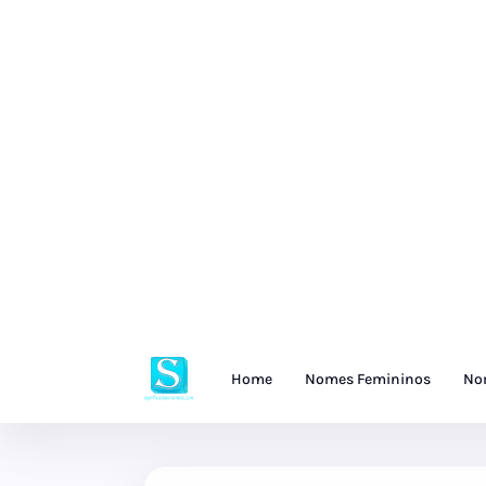
Home
Nomes Femininos
No