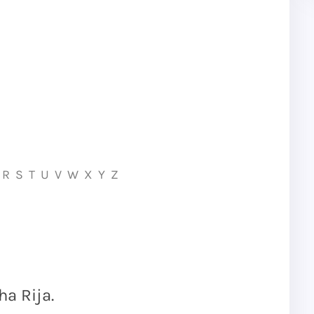
R
S
T
U
V
W
X
Y
Z
a Rija.