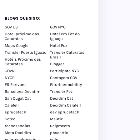
BLOGS QUE SIGO:
GOV US
GOV NYC
Hotel próximo das
Hotel em Foz do
Cataratas
Iguaçu
Maps Google
Hotel Foz
Transfer Puerto Iguazu
Transfer Cataratas
Brasil
Hotéis Próximo das
Cataratas
Blogger
GOVN
Participate NYC
NYCP
Contagem GOV
FR Ecrivons
Eiturbanmobility
Barcelona Decidim
Transfer Foz
San Cugat Cat
Decidim Cat
Calafell
Decidim Calafell
sprucetech
dev sprucetech
Goteo
Mautic
tecnosandias
uclgmeets
Meta Decidim
pbseattle
puertodelrosario
oidp