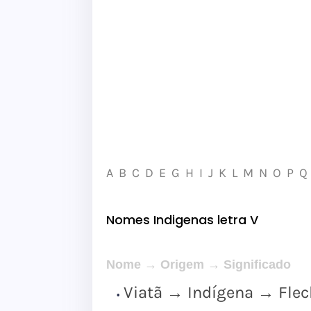
A
B
C
D
E
G
H
I
J
K
L
M
N
O
P
Q
Nomes Indigenas letra V
Nome → Origem → Significado
Viatã → Indígena → Flech