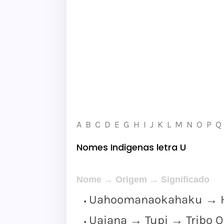
A
B
C
D
E
G
H
I
J
K
L
M
N
O
P
Q
Nomes Indigenas letra U
Nome → Origem → Significado
Uahoomanaokahaku → Ha
Uaiana → Tupi → Tribo 