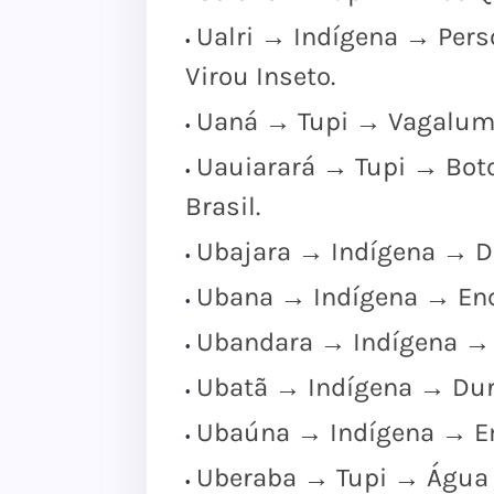
Ualri → Indígena → Pers
Virou Inseto.
Uaná → Tupi → Vagalum
Uauiarará → Tupi → Boto
Brasil.
Ubajara → Indígena → D
Ubana → Indígena → Enc
Ubandara → Indígena → 
Ubatã → Indígena → Dur
Ubaúna → Indígena → E
Uberaba → Tupi → Água C