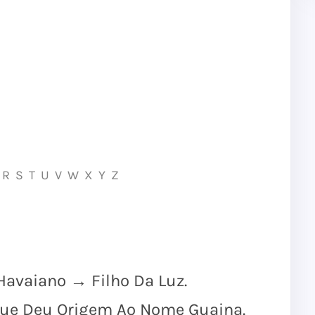
R
S
T
U
V
W
X
Y
Z
vaiano → Filho Da Luz.
Que Deu Origem Ao Nome Guaina.