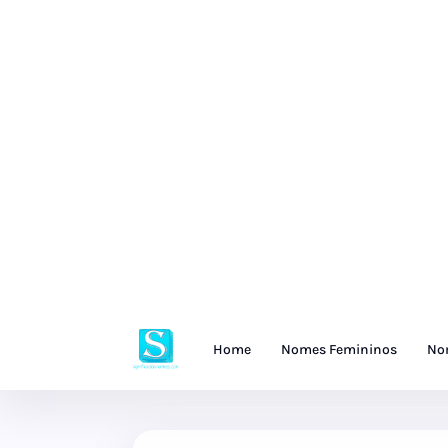
Home
Nomes Femininos
No