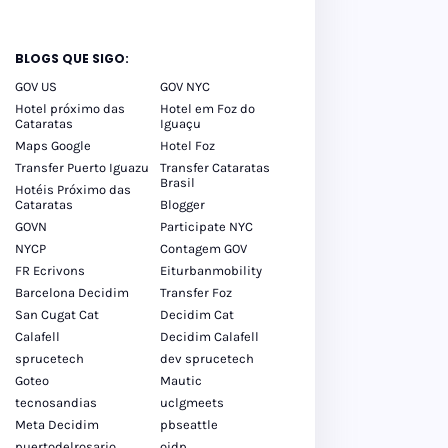
BLOGS QUE SIGO:
GOV US
GOV NYC
Hotel próximo das
Hotel em Foz do
Cataratas
Iguaçu
Maps Google
Hotel Foz
Transfer Puerto Iguazu
Transfer Cataratas
Brasil
Hotéis Próximo das
Cataratas
Blogger
GOVN
Participate NYC
NYCP
Contagem GOV
FR Ecrivons
Eiturbanmobility
Barcelona Decidim
Transfer Foz
San Cugat Cat
Decidim Cat
Calafell
Decidim Calafell
sprucetech
dev sprucetech
Goteo
Mautic
tecnosandias
uclgmeets
Meta Decidim
pbseattle
puertodelrosario
oidp